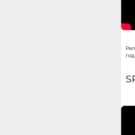
Рел
год.
S