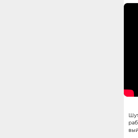
Шут
раб
вый