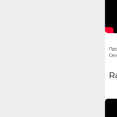
Про
Ско
R