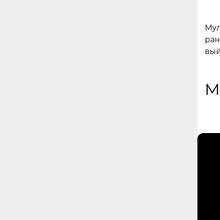
Мул
ран
вый
M