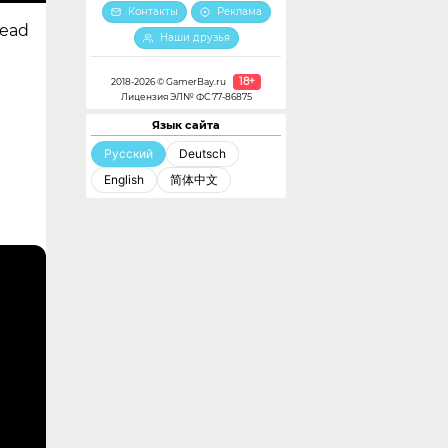
Контакты
Реклама
Dead
Наши друзья
18+
2018-2026 © GamerBay.ru
Лицензия ЭЛ№ ФС 77-86875
Язык сайта
Русский
Deutsch
English
简体中文