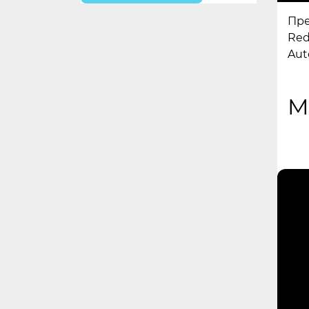
Пре
Red
Auto
M