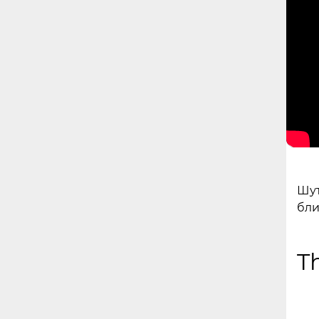
Шут
бли
T