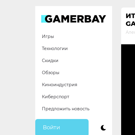
Skip
to
ИТ
content
G
Але
Игры
Технологии
Скидки
Обзоры
Киноиндустрия
Киберспорт
Предложить новость
Войти