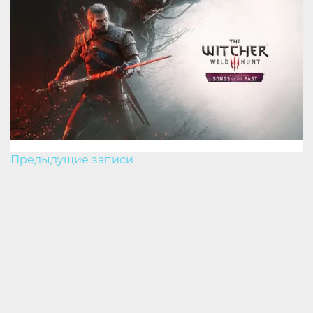
Навигация
Предыдущие записи
по
записям