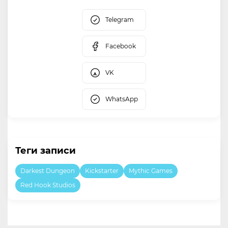
Telegram
Facebook
VK
WhatsApp
Теги записи
Darkest Dungeon
Kickstarter
Mythic Games
Red Hook Studios