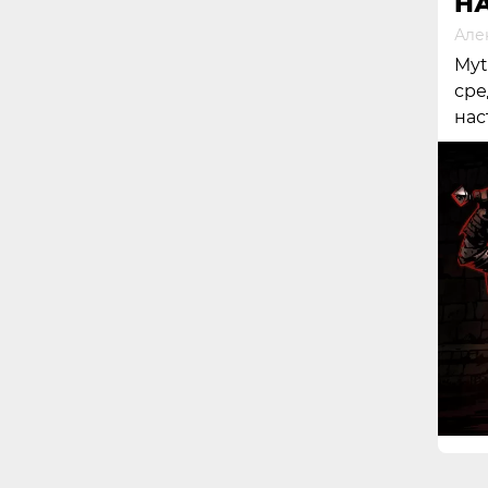
Н
Але
Myt
сре
нас