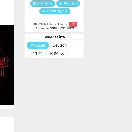
Контакты
Реклама
Наши друзья
18+
2018-2026 © GamerBay.ru
Лицензия ЭЛ№ ФС 77-86875
Язык сайта
Русский
Deutsch
English
简体中文