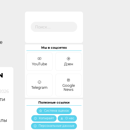
Найти:
е
Мы в соцсетях
YouTube
Дзен
N
Google
Telegram
News
2026
ти
Полезные ссылки
Система оценок
Копирайт
О нас
йлы
Персональные данные