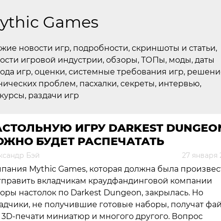
ythic Games
жие новости игр, подробности, скриншоты и статьи,
ости игровой индустрии, обзоры, ТОПы, моды, даты
ода игр, оценки, системные требования игр, решени
нических проблем, пасхалки, секреты, интервью,
курсы, раздачи игр
АСТОЛЬНУЮ ИГРУ DARKEST DUNGEO
ОЖНО БУДЕТ РАСПЕЧАТАТЬ
ксандр Бэй
27 января 
пания Mythic Games, которая должна была произвес
тправить вкладчикам краудфандинговой компании
оры настолок по Darkest Dungeon, закрылась. Но
адчики, не получившие готовые наборы, получат фа
 3D-печати миниатюр и многого другого. Вопрос