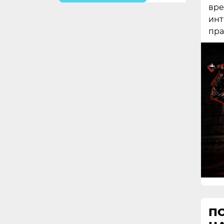
вре
инт
пра
П