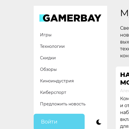
Skip
to
M
content
Све
нов
Игры
вых
Технологии
тех
кон
Скидки
Обзоры
Н
Киноиндустрия
М
Але
Киберспорт
Ком
Предложить новость
и о
наб
вкл
Войти
для