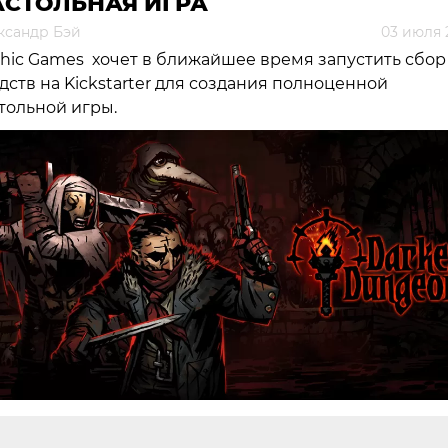
АСТОЛЬНАЯ ИГРА
ксандр Бэй
03 июля 
hic Games хочет в ближайшее время запустить сбор
дств на Kickstarter для создания полноценной
тольной игры.