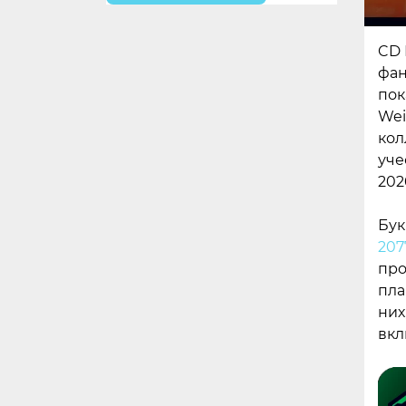
CD 
фан
пок
Wei
кол
уче
202
Бук
207
про
пла
них
вкл