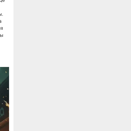
це
ы.
а
ся
ны