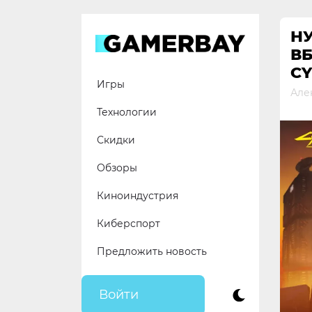
Skip
to
Н
content
В
CY
Игры
Але
Технологии
Скидки
Обзоры
Киноиндустрия
Киберспорт
Предложить новость
Войти