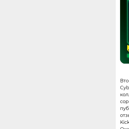
Вто
Cyb
кол
сор
пуб
отз
Kic