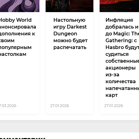
Hobby World
Настольную
Инфляция
анонсировала
игру Darkest
добралась и
дополнения к
Dungeon
до Magic: Th
своим
можно будет
Gathering: с
популярным
распечатать
Hasbro буду
настолкам
судиться
собственны
акционеры
из-за
количества
напечатанн
карт
7.03.2026
27.01.2026
27.01.2026