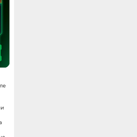
але
ии
а