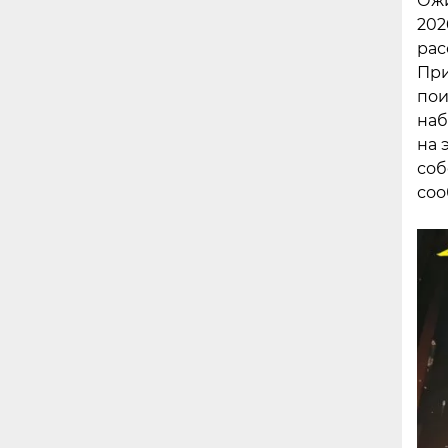
Ожи
202
рас
При
пои
наб
на 
соб
соо