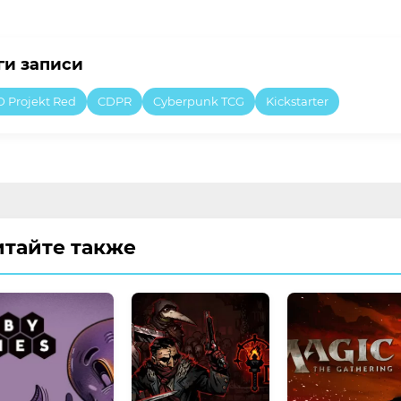
ги записи
D Projekt Red
CDPR
Cyberpunk TCG
Kickstarter
итайте также