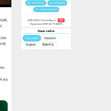
Контакты
Реклама
Наши друзья
ной,
18+
2018-2026 © GamerBay.ru
Лицензия ЭЛ№ ФС 77-86875
 с
Язык сайта
сли
Русский
Deutsch
unk
English
简体中文
ин
й из