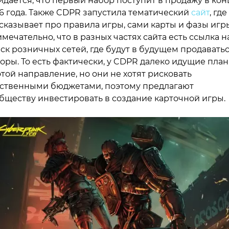
дается, что первый набор поступит в продажу в кон
6 года. Также CDPR запустила тематический
сайт
, где
сказывает про правила игры, сами карты и фазы игр
мечательно, что в разных частях сайта есть ссылка н
ск розничных сетей, где будут в будущем продавать
оры. То есть фактически, у CDPR далеко идущие пла
этой направление, но они не хотят рисковать
ственными бюджетами, поэтому предлагают
бществу инвестировать в создание карточной игры.