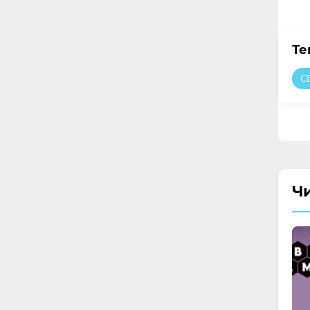
Те
C
Ч