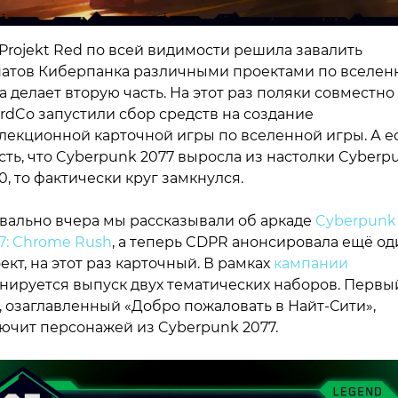
Projekt Red по всей видимости решила завалить
атов Киберпанка различными проектами по вселен
а делает вторую часть. На этот раз поляки совместно
rdCo запустили сбор средств на создание
лекционной карточной игры по вселенной игры. А е
сть, что Cyberpunk 2077 выросла из настолки Cyberp
0, то фактически круг замкнулся.
вально вчера мы рассказывали об аркаде
Cyberpunk
7: Chrome Rush
, а теперь CDPR анонсировала ещё од
ект, на этот раз карточный. В рамках
кампании
нируется выпуск двух тематических наборов. Первы
, озаглавленный «Добро пожаловать в Найт-Сити»,
ючит персонажей из Cyberpunk 2077.