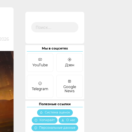
Найти:
 2026
Мы в соцсетях
YouTube
Дзен
Google
Telegram
News
Полезные ссылки
Система оценок
Копирайт
О нас
Персональные данные