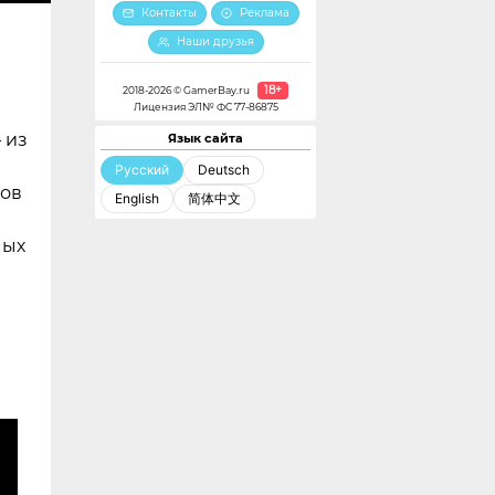
Контакты
Реклама
Наши друзья
18+
2018-2026 © GamerBay.ru
Лицензия ЭЛ№ ФС 77-86875
 из
Язык сайта
Русский
Deutsch
нов
English
简体中文
мых