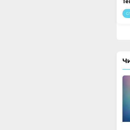
Те
G
Ч