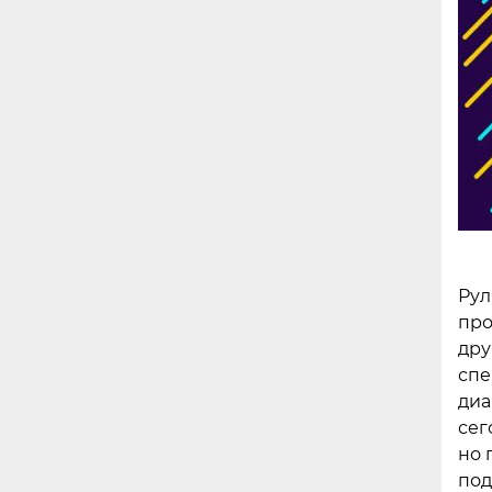
Рул
про
дру
спе
диа
сег
но 
под