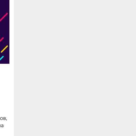
я
ов,
на