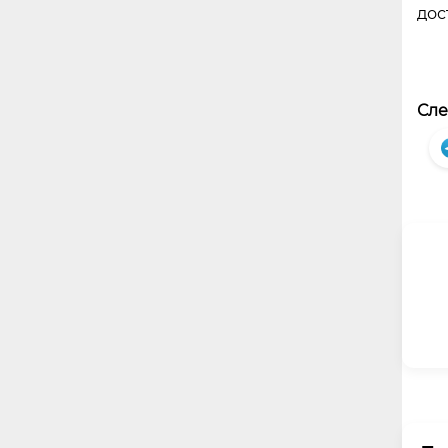
дос
Сле