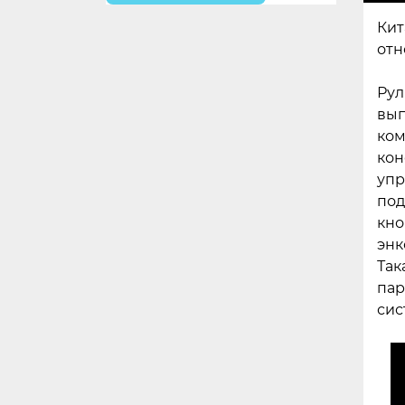
Кит
отн
Рул
вып
ком
кон
упр
под
кно
энк
Так
пар
сис