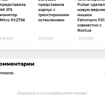
представила
представила
Pulsar сдела
4K IPS
корпус с
новую верси
монитор
трехсторонним
мышки
Nitro XV275K
остеклением
Feinmann F01
совместно с
Noctua
3.08.2026
30.07.2026
27.07.2026
омментарии