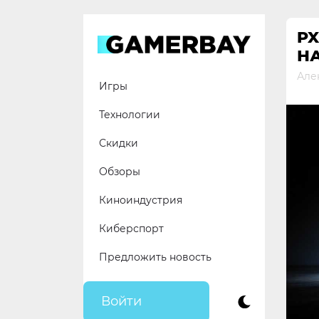
Skip
to
PX
content
Н
Але
Игры
Технологии
Скидки
Обзоры
Киноиндустрия
Киберспорт
Предложить новость
Войти