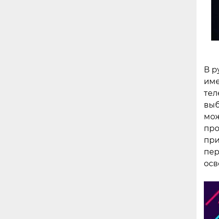
В р
име
тел
выб
мож
про
при
пер
осв