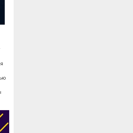
т
ия
щью
ы