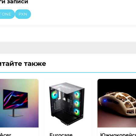
ги записи
T ONE
PXN
итайте также
Acer
Eurocase
Южнокорейс