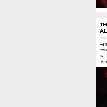
TH
AL
Але
Рел
сег
рас
пол