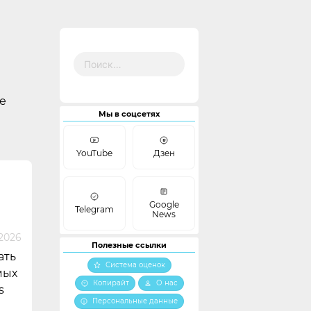
Найти:
е
Мы в соцсетях
YouTube
Дзен
Google
Telegram
News
 2026
Полезные ссылки
ать
Система оценок
мых
Копирайт
О нас
s
Персональные данные