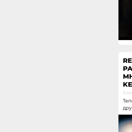
R
Р
М
KE
Але
Теп
дру