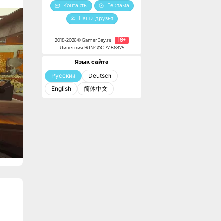
Контакты
Реклама
Наши друзья
18+
2018-2026 © GamerBay.ru
Лицензия ЭЛ№ ФС 77-86875
Язык сайта
Русский
Deutsch
English
简体中文