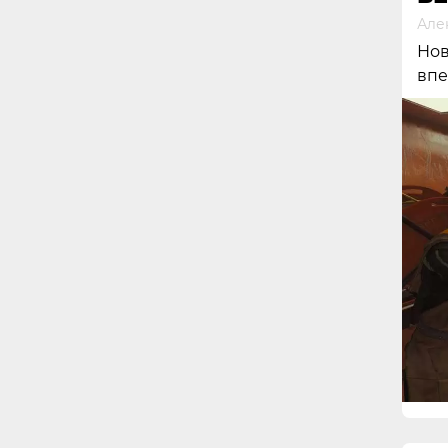
Але
Нов
впе