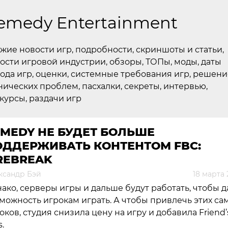
emedy Entertainment
жие новости игр, подробности, скриншоты и статьи,
ости игровой индустрии, обзоры, ТОПы, моды, даты
ода игр, оценки, системные требования игр, решени
нических проблем, пасхалки, секреты, интервью,
курсы, раздачи игр
MEDY НЕ БУДЕТ БОЛЬШЕ
ОДДЕРЖИВАТЬ КОНТЕНТОМ FBC:
REBREAK
ксандр Бэй
18 марта
ако, серверы игры и дальше будут работать, чтобы д
можность игрокам играть. А чтобы привлечь этих са
оков, студия снизила цену на игру и добавила Friend’
s.