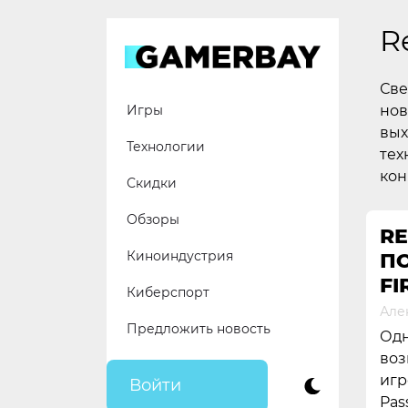
Skip
to
R
content
Све
нов
Игры
вых
Технологии
тех
кон
Скидки
Обзоры
RE
Киноиндустрия
П
FI
Киберспорт
Але
Предложить новость
Одн
воз
игр
Войти
Pas