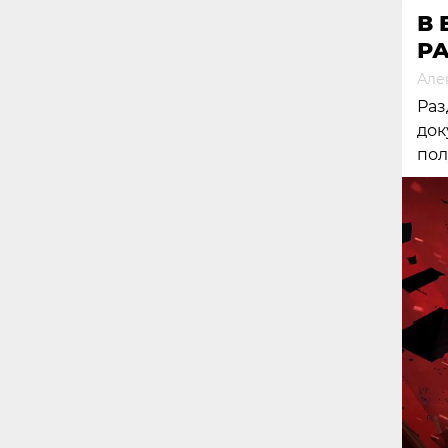
В 
Р
Але
Раз
док
пол