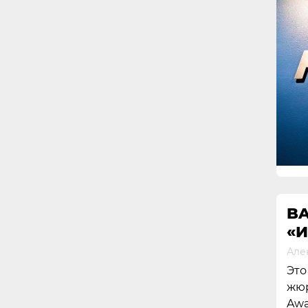
BA
«И
Але
Это
жюр
Awa