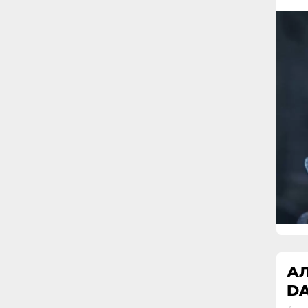
АЛ
DA