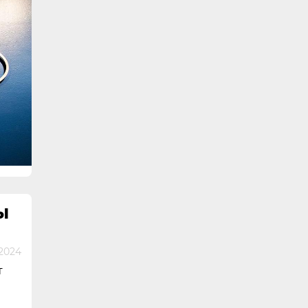
Ы
 2024
т