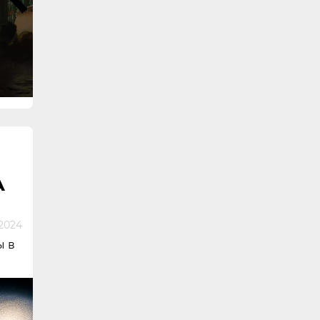
А
2024
ы в