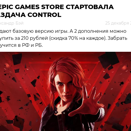
EPIC GAMES STORE СТАРТОВАЛА
АЗДАЧА CONTROL
ксандр Бэй
25 декабря 
дают базовую версию игры. А 2 дополнения можно
упить за 210 рублей (скидка 70% на каждое). Забрать
учится в РФ и РБ.