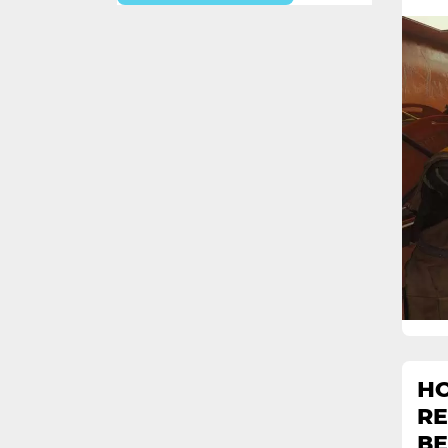
НО
RE
В