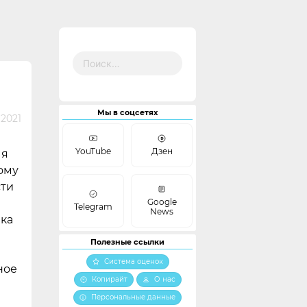
Найти:
Мы в соцсетях
 2021
YouTube
Дзен
 я
ому
сти
Google
Telegram
News
ика
Полезные ссылки
Система оценок
ное
Копирайт
О нас
Персональные данные