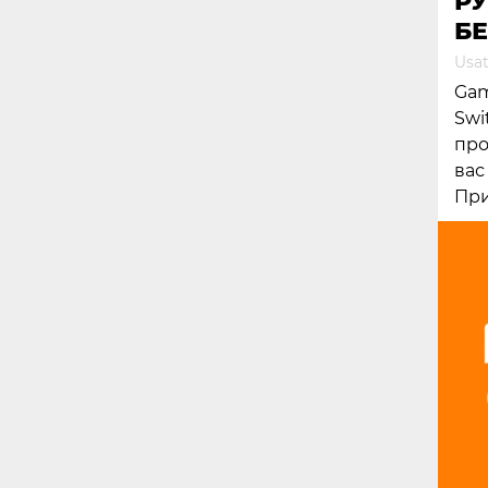
РУ
БЕ
Usat
Gam
Swi
про
вас
При