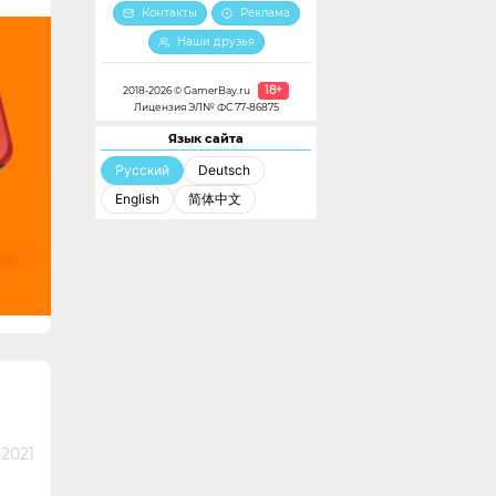
Контакты
Реклама
Наши друзья
18+
2018-2026 © GamerBay.ru
Лицензия ЭЛ№ ФС 77-86875
Язык сайта
Русский
Deutsch
English
简体中文
 2021