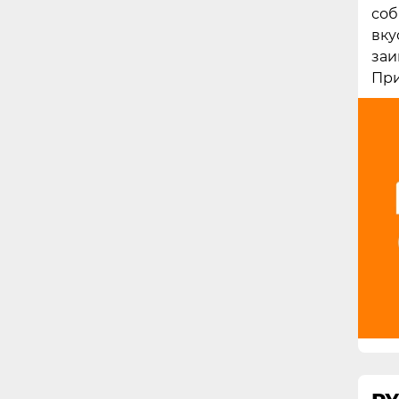
соб
вку
заи
При