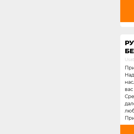
РУ
БЕ
Usat
При
Над
нас
вас
Сре
дал
люб
При