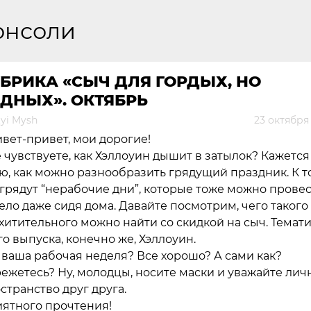
онсоли
БРИКА «СЫЧ ДЛЯ ГОРДЫХ, НО
ДНЫХ». ОКТЯБРЬ
yi Mysh
23 октября
вет-привет, мои дорогие!
 чувствуете, как Хэллоуин дышит в затылок? Кажется
ю, как можно разнообразить грядущий праздник. К т
 грядут “нерабочие дни”, которые тоже можно прове
ело даже сидя дома. Давайте посмотрим, чего такого
хитительного можно найти со скидкой на сыч. Темат
го выпуска, конечно же, Хэллоуин.
 ваша рабочая неделя? Все хорошо? А сами как?
ежетесь? Ну, молодцы, носите маски и уважайте лич
странство друг друга.
ятного прочтения!