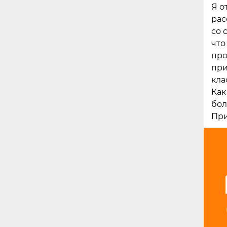
Я о
рас
со 
что
про
при
кла
Как
бол
При