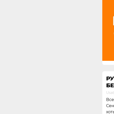
РУ
БЕ
Usat
Все
Сен
хот