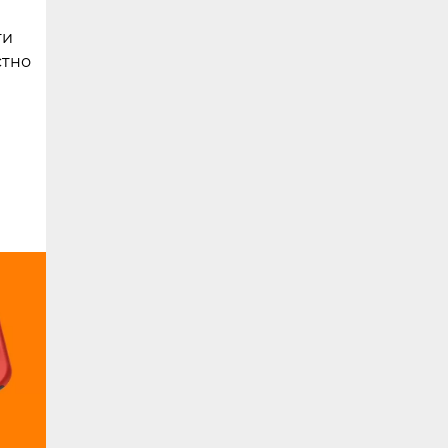
ти
стно