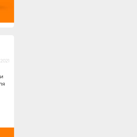
 2021
 и
ля