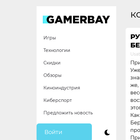
Skip
to
к
content
РУ
Игры
БЕ
Технологии
Usat
При
Скидки
Уже
Обзоры
зна
же,
Киноиндустрия
вес
вос
Киберспорт
это
Предложить новость
Как
Бер
про
Войти
При