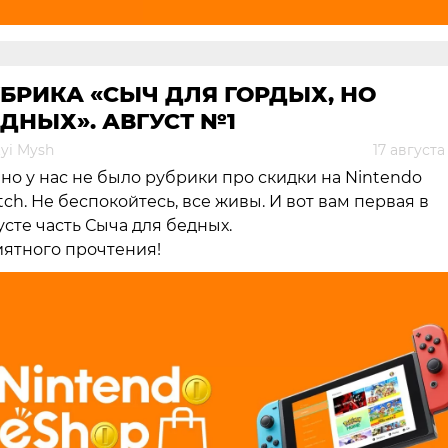
БРИКА «СЫЧ ДЛЯ ГОРДЫХ, НО
ДНЫХ». АВГУСТ №1
yi Mysh
17 августа
но у нас не было рубрики про скидки на Nintendo
tch. Не беспокойтесь, все живы. И вот вам первая в
усте часть Сыча для бедных.
ятного прочтения!