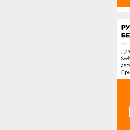
РУ
БЕ
Usat
Дав
Swi
авг
При