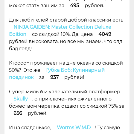
может стать вашим за
495
рублей.
Для любителей старой доброй классики есть
NINJA GAIDEN: Master Collection Deluxe
Edition
со скидкой 10%. Да, цена
4049
рублей высоковата, но все мы знаем, что олд
бад голд!
Ктоооо~ проживает на дне океана со скидкой
50%? Это же
Губка Боб: Кулинарный
поединок
за
937
рублей!
Супер милый и увлекательный платформер
Skully
, о приключениях оживленного
божеством черепка, отдают со скидкой 75% за
656
рублей.
И на сладенькое,
Worms W.M.D
! Ту самую