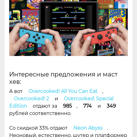
Интересные предложения и маст
хев:
А вот
Overcooked! All You Can Eat
,
Overcooked! 2
и
Overcooked: Special
Edition
отдают за
985
,
774
и
349
рублей соответственно.
Со скидкой 33% отдают
Neon Abyss
.
Неоновый, естественно, шутер и платформер