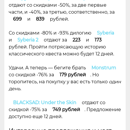
отдают со скидками -50%, за две первые
части, и -40%, за третью, соответственно, за
699
и
839
рублей.
Со скидками -80% и -93% дилогию
Syberia
и
Syberia 2
отдают за
223
и
173
рублей. Пройти потрясающую историю
классического квеста можно будет 12 дней.
Удачи. А теперь — бегите брать
Monstrum
со скидкой -76% за
179 рублей
. Но
торопитесь, на покупку у вас есть только
один
день
.
BLACKSAD: Under the Skin
отдают со
скидкой -75% за
749 рублей
. Предложение
доступно еще 12 дней.