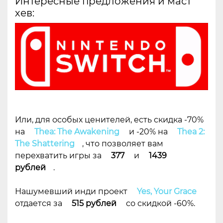
Интересные предложения и маст
хев:
Или, для особых ценителей, есть скидка -70%
на
Thea: The Awakening
и -20% на
Thea 2:
The Shattering
, что позволяет вам
перехватить игры за
377
и
1439
рублей
.
Нашумевший инди проект
Yes, Your Grace
отдается за
515 рублей
со скидкой -60%.