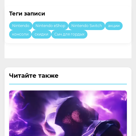
Теги записи
Nintendo
Nintendo eShop
Nintendo Switch
акции
консоли
скидки
Сыч для гордых
Читайте также