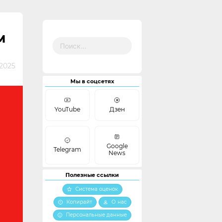
М
Найти:
2025
Мы в соцсетях
YouTube
Дзен
Google
Telegram
News
Полезные ссылки
Система оценок
Копирайт
О нас
Персональные данные