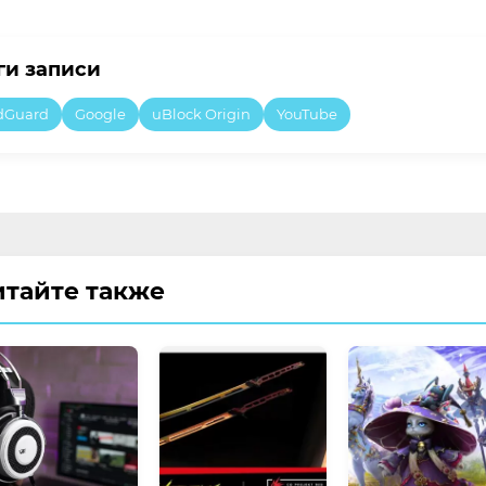
ги записи
dGuard
Google
uBlock Origin
YouTube
итайте также