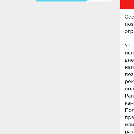
Goo
поз
огр
You
исп
вне
нап
поз
рек
пол
Ран
кам
Пол
пре
или
раз