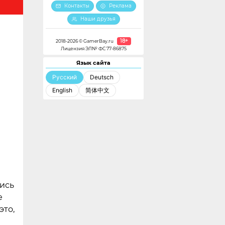
Контакты
Реклама
Наши друзья
18+
2018-2026 © GamerBay.ru
Лицензия ЭЛ№ ФС 77-86875
Язык сайта
Русский
Deutsch
English
简体中文
лись
е
это,