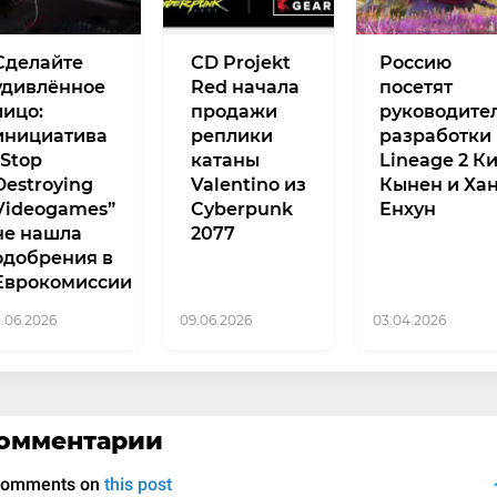
Сделайте
CD Projekt
Россию
удивлённое
Red начала
посетят
лицо:
продажи
руководите
инициатива
реплики
разработки
“Stop
катаны
Lineage 2 К
Destroying
Valentino из
Кынен и Ха
Videogames”
Cyberpunk
Енхун
не нашла
2077
одобрения в
Еврокомиссии
8.06.2026
09.06.2026
03.04.2026
омментарии