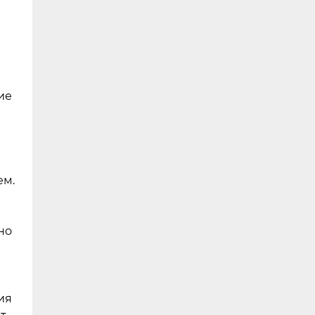
ие
ем.
но
ия