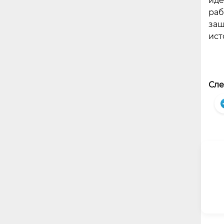
иде
раб
защ
ист
Сле