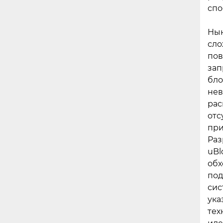
спо
Нын
сло
пов
зап
бло
нев
рас
отс
при
Раз
uBl
обх
под
сис
ука
тех