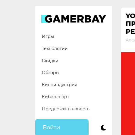
Skip
to
Y
content
П
Р
Игры
Але
Технологии
Скидки
Обзоры
Киноиндустрия
Киберспорт
Предложить новость
Войти