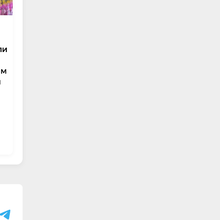
ли
им
н