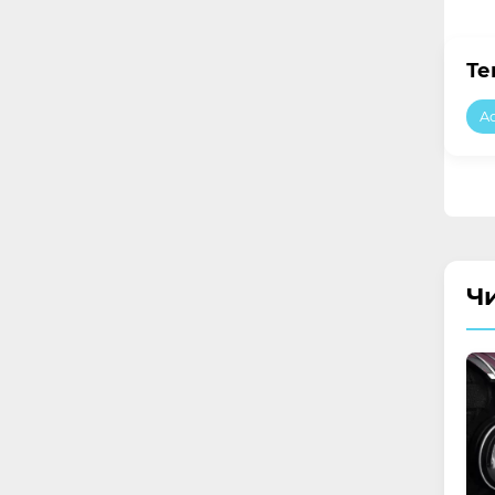
Те
A
Ч