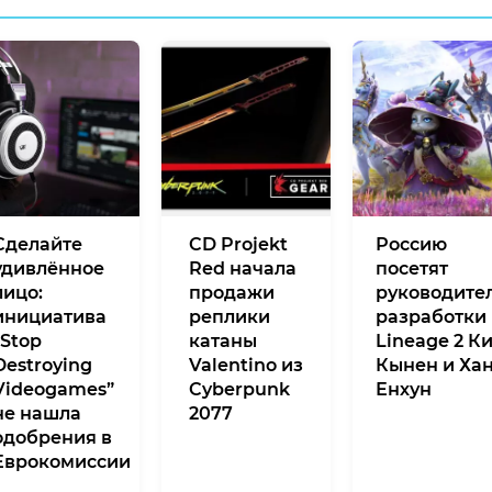
Сделайте
CD Projekt
Россию
удивлённое
Red начала
посетят
лицо:
продажи
руководите
инициатива
реплики
разработки
“Stop
катаны
Lineage 2 К
Destroying
Valentino из
Кынен и Ха
Videogames”
Cyberpunk
Енхун
не нашла
2077
одобрения в
Еврокомиссии