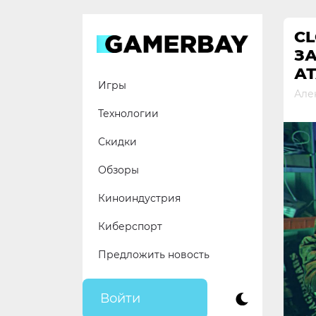
Skip
to
CL
content
З
А
Игры
Але
Технологии
Скидки
Обзоры
Киноиндустрия
Киберспорт
Предложить новость
Войти