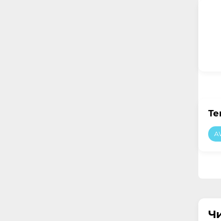
Те
A
Ч