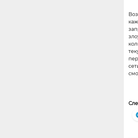
Воз
каж
зап
зло
кол
тек
пер
сет
смо
Сле