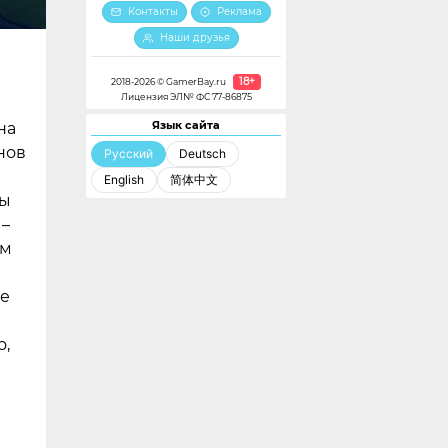
Контакты
Реклама
Наши друзья
18+
2018-2026 © GamerBay.ru
Лицензия ЭЛ№ ФС 77-86875
Язык сайта
на
нов
Русский
Deutsch
English
简体中文
ры
 –
ым
ые
о,