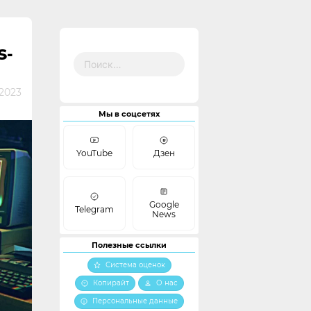
S-
Найти:
 2023
Мы в соцсетях
YouTube
Дзен
Google
Telegram
News
Полезные ссылки
Система оценок
Копирайт
О нас
Персональные данные