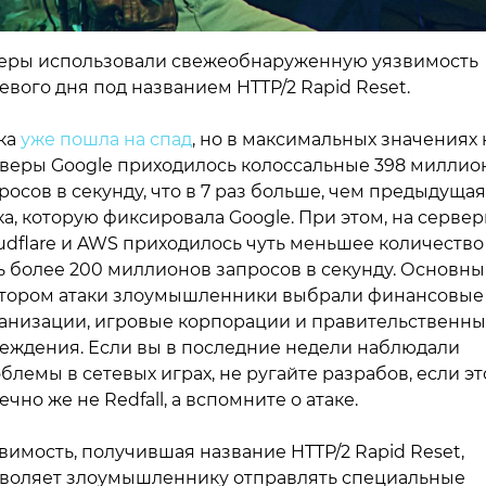
еры использовали свежеобнаруженную уязвимость
евого дня под названием HTTP/2 Rapid Reset.
ка
уже пошла на спад
, но в максимальных значениях 
веры Google приходилось колоссальные 398 миллио
росов в секунду, что в 7 раз больше, чем предыдущая
ка, которую фиксировала Google. При этом, на серве
udflare и AWS приходилось чуть меньшее количество
ь более 200 миллионов запросов в секунду. Основн
тором атаки злоумышленники выбрали финансовые
анизации, игровые корпорации и правительственн
еждения. Если вы в последние недели наблюдали
блемы в сетевых играх, не ругайте разрабов, если эт
ечно же не Redfall, а вспомните о атаке.
вимость, получившая название HTTP/2 Rapid Reset,
воляет злоумышленнику отправлять специальные