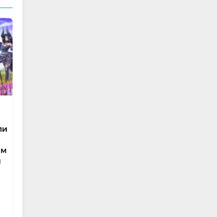
ли
им
н