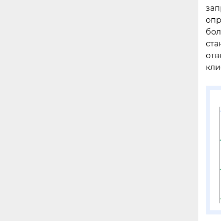
зап
опр
бол
ста
отв
кли