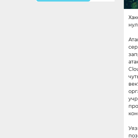
Хак
нул
Ата
сер
зап
ата
Clo
чут
век
орг
учр
про
кон
Уяз
поз