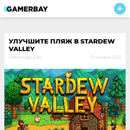
Skip
to
content
УЛУЧШИТЕ ПЛЯЖ В STARDEW
VALLEY
Александр Бэй
15 января 2020