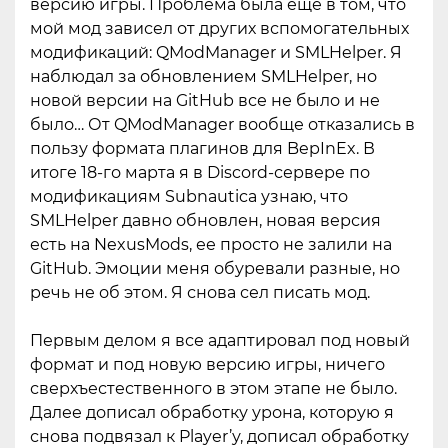
версию игры. Проблема была еще в том, что
мой мод зависел от других вспомогательных
модификаций: QModManager и SMLHelper. Я
наблюдал за обновлением SMLHelper, но
новой версии на GitHub все не было и не
было… От QModManager вообще отказались в
пользу формата плагинов для BepInEx. В
итоге 18-го марта я в Discord-сервере по
модификациям Subnautica узнаю, что
SMLHelper давно обновлен, новая версия
есть на NexusMods, ее просто не залили на
GitHub. Эмоции меня обуревали разные, но
речь не об этом. Я снова сел писать мод.
Первым делом я все адаптировал под новый
формат и под новую версию игры, ничего
сверхъестественного в этом этапе не было.
Далее дописал обработку урона, которую я
снова подвязал к Player’у, дописал обработку