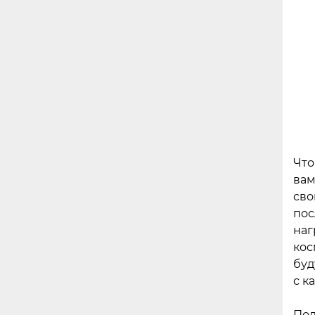
Что
вам
сво
пос
наг
кос
буд
с к
Под