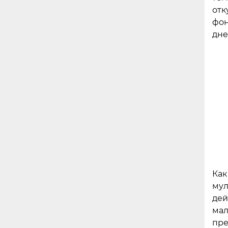
отк
фон
дне
Как
мул
дей
мал
пре