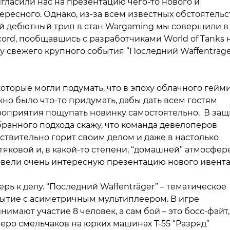
гласили нас на презентацию чего-то нового и
ересного. Однако, из-за всем известных обстоятельс
й дебютный трип в стан Wargaming мы совершили в
cord, пообщавшись с разработчиками World of Tanks 
у свежего крупного события “Последний Waffenträge
оторые могли подумать, что в эпоху облачного гейм
но было что-то придумать, дабы дать всем гостям
оприятия пощупать новинку самостоятельно. В защ
ранного подхода скажу, что команда девелоперов
ствительно горит своим делом и даже в настолько
тяковой и, в какой-то степени, “домашней” атмосфер
вели очень интересную презентацию нового ивента
ерь к делу. “Последний Waffenträger” – тематическое
ытие с асиметричным мультиплеером. В игре
нимают участие 8 человек, а сам бой – это босс-файт,
еро смельчаков на юрких машинах Т-55 “Разряд”