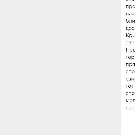
про
нач
бли
дос
Кри
эле
Пер
тор
пря
спо
сам
тот
спо
мог
соо