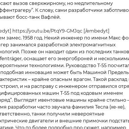
сают вызов сверхжирному, но медлительному
ффентрагеру”. К слову, сами разработчики заботливо
ывают босс-танк Вафлёй.
dyt] https://youtu.be/PtqY9-GMJqc [/embedyt]
ем замес. 1958 год. Некий инженер по имени Макс фо
гер занимался разработкой электромагнитных
нологий. Позже он находит один из последних танко
fenträger, оснащает его энергоброней и нескольким
ероятными технологиями. Руководство Т-55 посчитал
 подобная инновация может быть Машиной Предел
актеристик – крайне опасным врагом. Такой расклад 
устроил, и на расправу с инженером отправился отр
ифицированных машин Т-55 под кодовым именем
зряд”. Выглядят ивентовые машины крайне стильно –
мя разработки часто звучала фамилия Тесла (хе-хе),
тветственно, танки получили невероятные
ктрические двигатели и внешние примочки подстат
атике. Что-то более подробно про сюжет, например