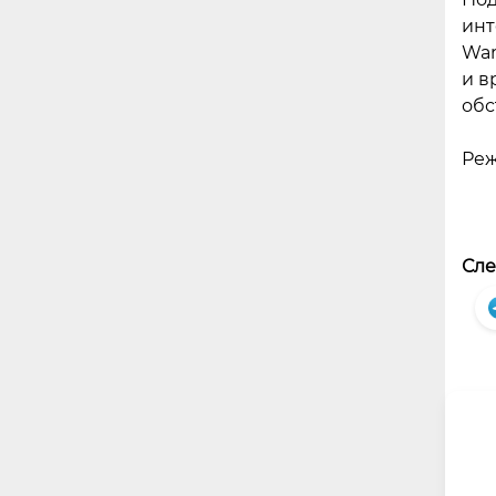
инт
War
и в
обс
Реж
Сле