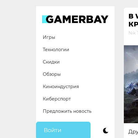
Skip
to
В 
content
К
Nik 
Игры
Технологии
Скидки
Обзоры
Киноиндустрия
Киберспорт
Предложить новость
Войти
Дру