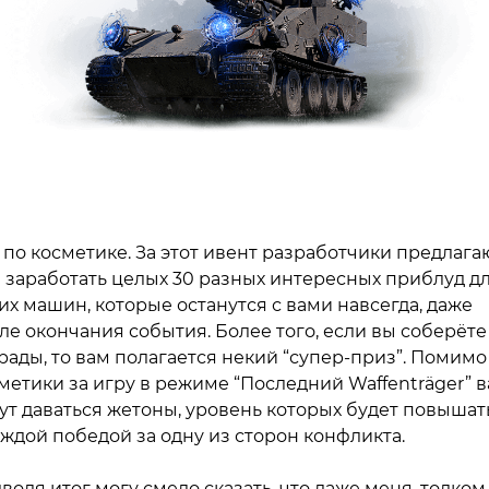
 по косметике. За этот ивент разработчики предлага
 заработать целых 30 разных интересных приблуд д
их машин, которые останутся с вами навсегда, даже
ле окончания события. Более того, если вы соберёте
рады, то вам полагается некий “супер-приз”. Помимо
метики за игру в режиме “Последний Waffenträger” 
ут даваться жетоны, уровень которых будет повышат
аждой победой за одну из сторон конфликта.
водя итог могу смело сказать, что даже меня, толком