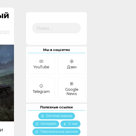
ЫЙ
Найти:
2020
Мы в соцсетях
YouTube
Дзен
Google
Telegram
News
Полезные ссылки
Система оценок
Копирайт
О нас
ки
Персональные данные