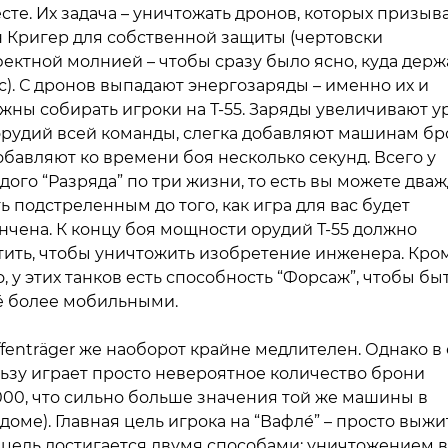
сте. Их задача – уничтожать дронов, которых призыв
 Кригер для собственной защиты (чертовски
ектной молнией – чтобы сразу было ясно, куда держ
с). С дронов выпадают энергозаряды – именно их и
жны собирать игроки на Т-55. Заряды увеличивают у
орудий всей команды, слегка добавляют машинам б
обавляют ко времени боя несколько секунд. Всего у
дого “Разряда” по три жизни, то есть вы можете два
ь подстреленным до того, как игра для вас будет
нчена. К концу боя мощности орудий Т-55 должно
тить, чтобы уничтожить изобретение инженера. Кро
о, у этих танков есть способность “Форсаж”, чтобы бы
 более мобильными.
fenträger же наоборот крайне медлителен. Однако в 
ьзу играет просто невероятное количество брони
000, что сильно больше значения той же машины в
доме). Главная цель игрока на “Вафле́” – просто выжи
 цель достигается двумя способами: уничтожением в