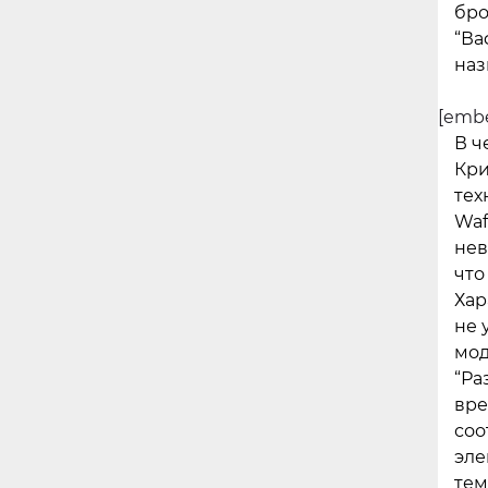
бро
“Ва
наз
[embe
В ч
Кри
тех
Waf
нев
что
Хар
не 
мод
“Ра
вре
соо
эле
тем