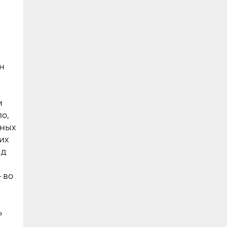
н
в
и
о,
ьных
их
яд
 во
ь