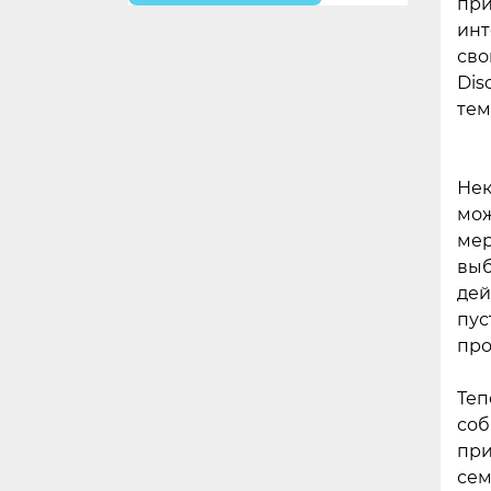
при
инт
сво
Dis
тем
Нек
мож
мер
выб
дей
пус
про
Теп
соб
при
сем