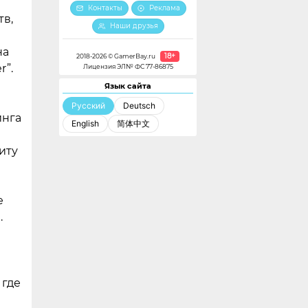
Контакты
Реклама
тв,
Наши друзья
на
18+
2018-2026 © GamerBay.ru
r”.
Лицензия ЭЛ№ ФС 77-86875
Язык сайта
Русский
Deutsch
инга
English
简体中文
иту
е
.
 где