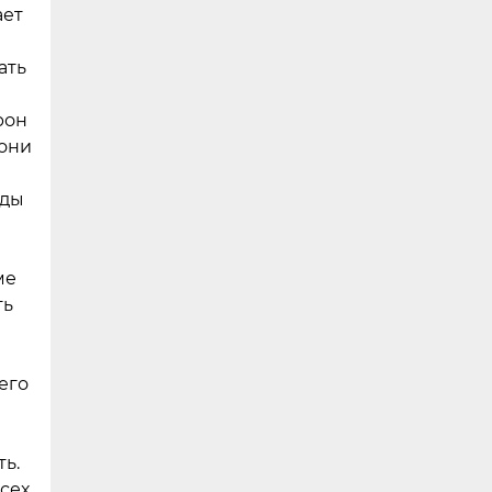
ает
ать
рон
рони
жды
ме
ть
его
ть.
сех