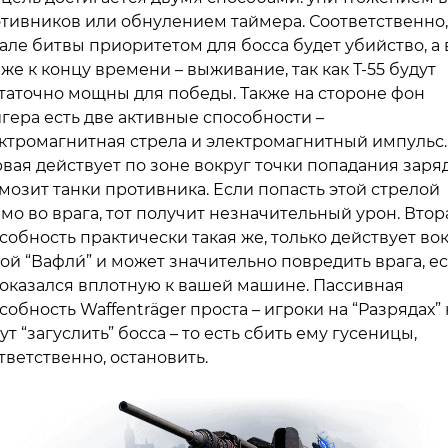
тивников или обнулением таймера. Соответственно,
але битвы приоритетом для босса будет убийство, а 
же к концу времени – выживание, так как Т-55 будут
таточно мощны для победы. Также на стороне фон
гера есть две активные способности –
ктромагнитная стрела и электромагнитный импульс.
вая действует по зоне вокруг точки попадания заря
мозит танки противника. Если попасть этой стрелой
мо во врага, тот получит незначительный урон. Втор
собность практически такая же, только действует во
ой “Вафли́” и может значительно повредить врага, е
 оказался вплотную к вашей машине. Пассивная
собность Waffenträger проста – игроки на “Разрядах”
ут “загуслить” босса – то есть сбить ему гусеницы,
тветственно, остановить.