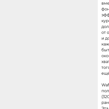
вме
фон
эфф
кур
дол
от 
и д
каж
быт
око
хва
тог
ещё
Waf
пол
(32
ран
Эта