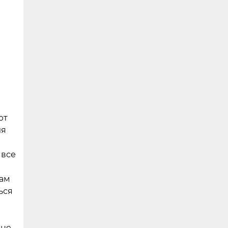
ют
ля
 все
вам
ься
 не