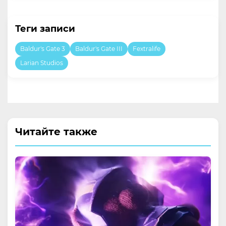
Теги записи
Baldur's Gate 3
Baldur's Gate III
Fextralife
Larian Studios
Читайте также