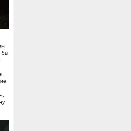
ам
я бы
й
к.
кие
м,
ну