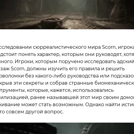
сследовании сюрреалистического мира Scorn, игрок
дстоит понять характер, которым они руководят, хот
ного. Игроки, которым поручено исследовать адски
заж Scorn, должны изучить его правила и решить
оволомки без какого-либо руководства или подсказо
крыв эти секреты и собрав странные биомеханичес
трументы, которые, кажется, использовались
илизацией, ранее называвшей этот мир своим домо
ивание может стать возможным. Однако найти исти
то совсем другой вопрос.