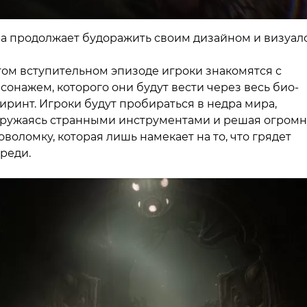
а продолжает будоражить своим дизайном и визуал
том вступительном эпизоде игроки знакомятся с
сонажем, которого они будут вести через весь био-
иринт. Игроки будут пробираться в недра мира,
ружаясь странными инструментами и решая огром
оволомку, которая лишь намекает на то, что грядет
реди.