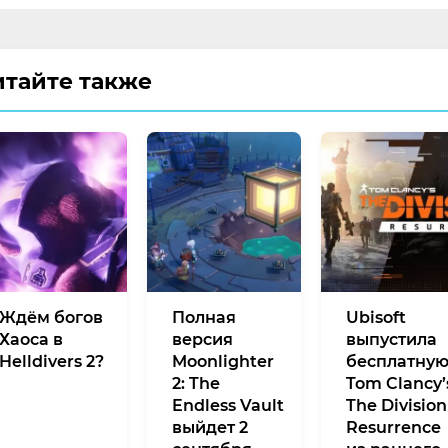
итайте также
Ждём богов
Полная
Ubisoft
Хаоса в
версия
выпустила
Helldivers 2?
Moonlighter
бесплатну
2: The
Tom Clancy’
Endless Vault
The Division
выйдет 2
Resurrence