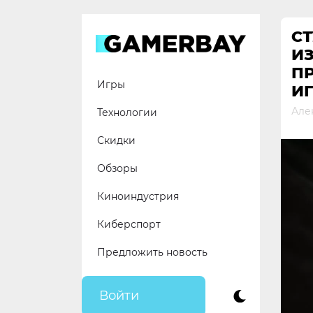
Skip
to
СТ
content
ИЗ
П
Игры
И
Але
Технологии
Скидки
Обзоры
Киноиндустрия
Киберспорт
Предложить новость
Войти