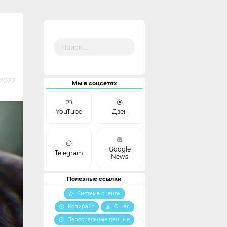
Найти:
 2022
Мы в соцсетях
YouTube
Дзен
Google
Telegram
News
Полезные ссылки
Система оценок
Копирайт
О нас
Персональные данные