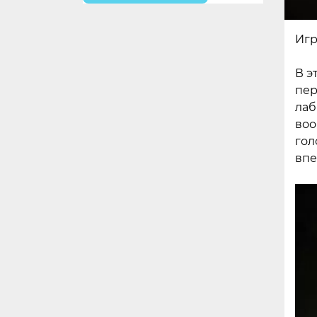
Игр
В э
пер
лаб
воо
гол
впе