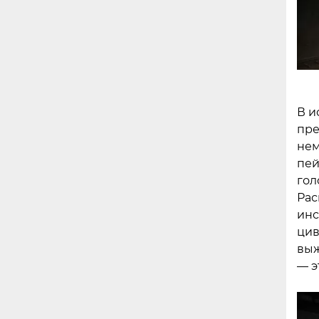
В и
пре
нем
пей
гол
Рас
инс
цив
выж
— э