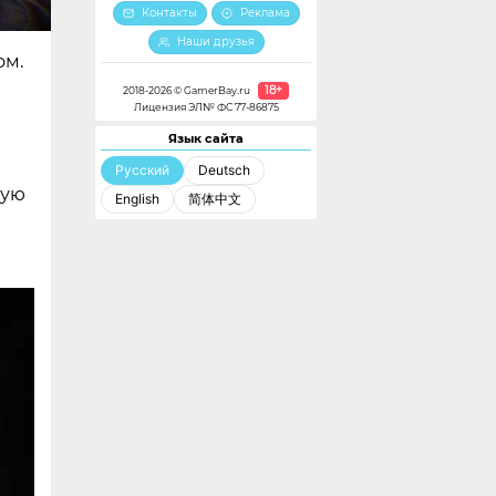
Контакты
Реклама
Наши друзья
ом.
18+
2018-2026 © GamerBay.ru
Лицензия ЭЛ№ ФС 77-86875
Язык сайта
Русский
Deutsch
ную
English
简体中文