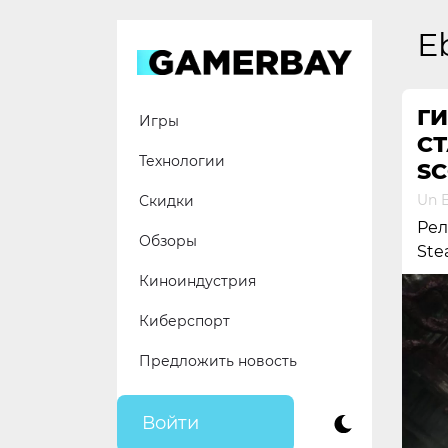
Skip
to
E
content
ГИ
Игры
С
Технологии
S
Un E
Скидки
Рел
Обзоры
Ste
Киноиндустрия
Киберспорт
Предложить новость
Войти