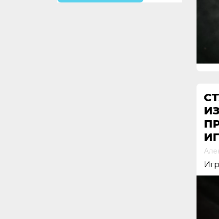
СТ
ИЗ
П
И
Але
Игр