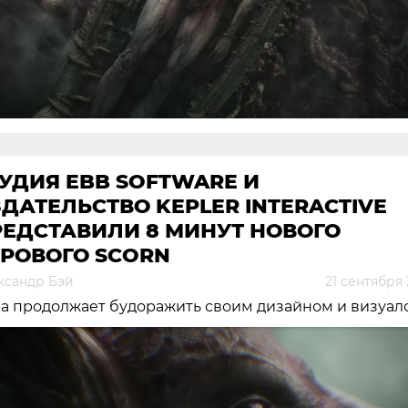
УДИЯ EBB SOFTWARE И
ДАТЕЛЬСТВО KEPLER INTERACTIVE
РЕДСТАВИЛИ 8 МИНУТ НОВОГО
ГРОВОГО SCORN
ксандр Бэй
21 сентября
а продолжает будоражить своим дизайном и визуал