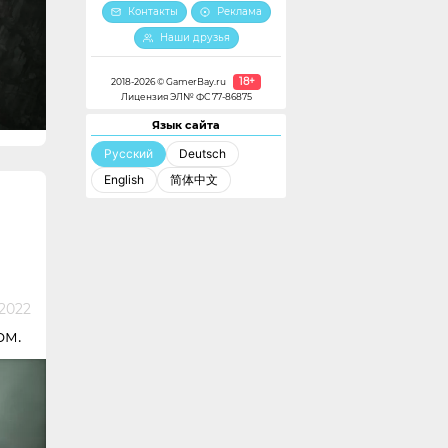
Контакты
Реклама
Наши друзья
18+
2018-2026 © GamerBay.ru
Лицензия ЭЛ№ ФС 77-86875
Язык сайта
Русский
Deutsch
English
简体中文
 2022
ом.