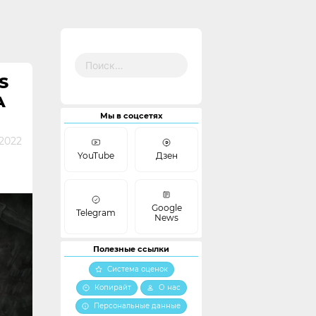
Найти:
S
А
Мы в соцсетях
 2022
YouTube
Дзен
Google
Telegram
News
Полезные ссылки
Система оценок
Копирайт
О нас
Персональные данные