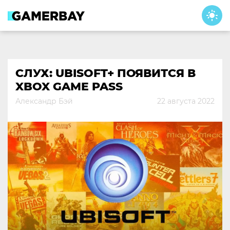
Skip
to
content
СЛУХ: UBISOFT+ ПОЯВИТСЯ В
XBOX GAME PASS
Александр Бэй
22 августа 2022