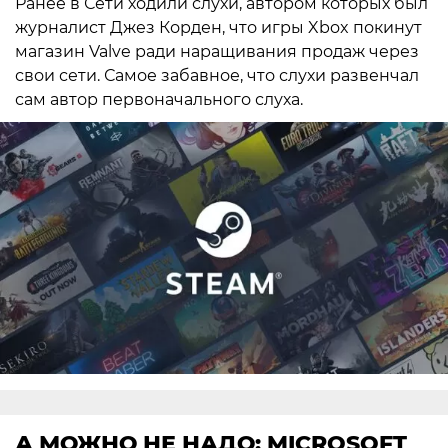
Ранее в Сети ходили слухи, автором которых был
журналист Джез Корден, что игры Xbox покинут
магазин Valve ради наращивания продаж через
свои сети. Самое забавное, что слухи развенчал
сам автор первоначального слуха.
А МОЖНО НЕ НАДО: MICROSOFT