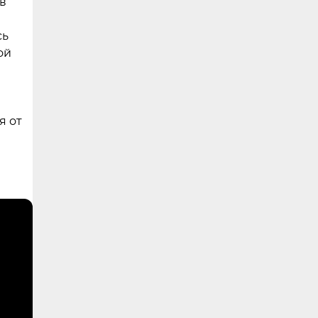
в
сь
ой
я от