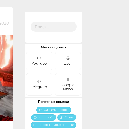
Найти:
 2020
Мы в соцсетях
YouTube
Дзен
Google
Telegram
News
Полезные ссылки
Система оценок
Копирайт
О нас
Персональные данные