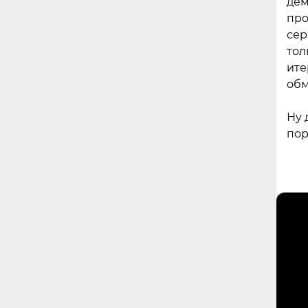
дем
про
сер
тол
ите
обм
Ну 
пор