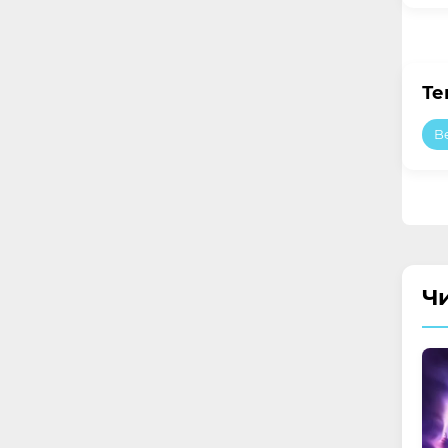
Те
B
Ч