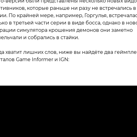
о-версии были представлены несколько новых видо
тивников, которые раньше ни разу не встречались в
ии. По крайней мере, например, Горгулья, встречала
ько в третьей части серии в виде босса, однако в нов
рации симулятора крошения демонов они заметно
ельчали и собрались в стайки.
да хватит лишних слов, ниже вы найдёте два геймпле
талов Game Informer и IGN: