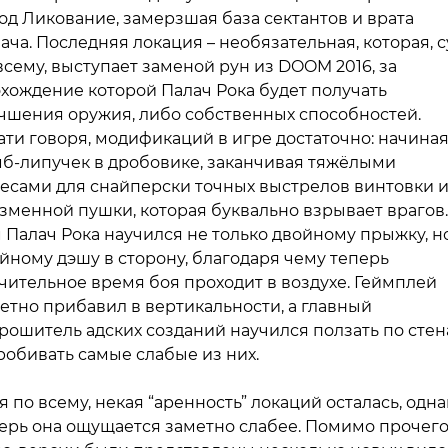
од Ликование, замерзшая база сектантов и врата
ача. Последняя локация – необязательная, которая, 
всему, выступает заменой рун из DOOM 2016, за
хождение которой Палач Рока будет получать
чшения оружия, либо собственных способностей.
ати говоря, модификаций в игре достаточно: начиная
б-липучек в дробовике, заканчивая тяжёлыми
есами для снайперски точных выстрелов винтовки 
зменной пушки, которая буквально взрывает врагов.
 Палач Рока научился не только двойному прыжку, н
йному дэшу в сторону, благодаря чему теперь
чительное время боя проходит в воздухе. Геймплей
етно прибавил в вертикальности, а главный
рошитель адских созданий научился ползать по сте
робивать самые слабые из них.
я по всему, некая “аренность” локаций осталась, одна
ерь она ощущается заметно слабее. Помимо прочего,