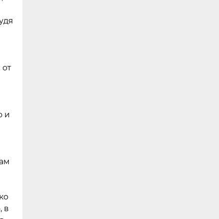
судя
 от
и
о и
нам
ко
 в