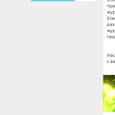
пре
жур
Ete
раз
жур
пер
Нас
с в