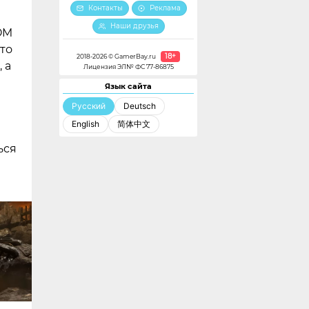
Контакты
Реклама
Наши друзья
OM
что
18+
2018-2026 © GamerBay.ru
 а
Лицензия ЭЛ№ ФС 77-86875
Язык сайта
Русский
Deutsch
English
简体中文
ься