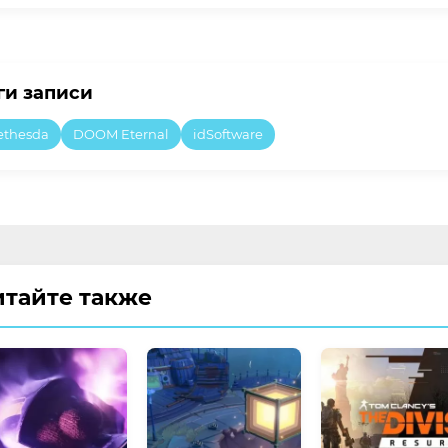
ги записи
ethesda
DOOM Eternal
idSoftware
итайте также