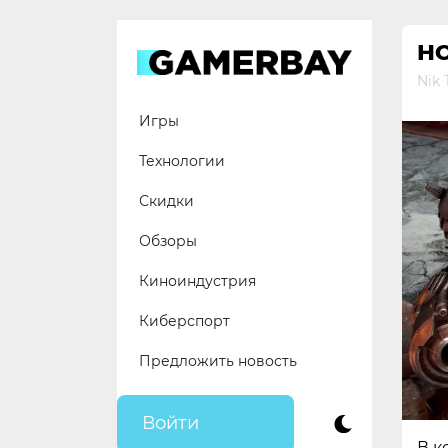
Skip
to
Н
content
Nik 
Игры
Технологии
Скидки
Обзоры
Киноиндустрия
Киберспорт
Предложить новость
Войти
В к