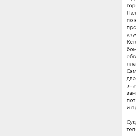
гор
Пал
по 
про
улу
Кст
бом
обв
пла
Сам
дво
зна
зам
пот
и п
Суд
теп