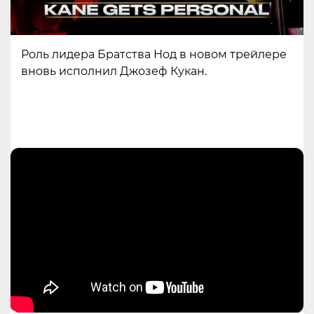
Роль лидера Братства Нод в новом трейлере
вновь исполнил Джозеф Кукан.