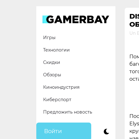
Skip
to
DI
content
О
Un E
Игры
Технологии
Пом
Скидки
баг
тог
Обзоры
ост
Киноиндустрия
Киберспорт
Предложить новость
Пос
Ely
Войти
кру
нав