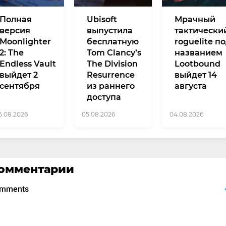
Полная
Ubisoft
Мрачный
версия
выпустила
тактически
Moonlighter
бесплатную
roguelite п
2: The
Tom Clancy’s
названием
Endless Vault
The Division
Lootbound
выйдет 2
Resurrence
выйдет 14
сентября
из раннего
августа
доступа
5.08.2026
05.08.2026
04.08.2026
омментарии