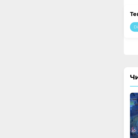
Те
D
Ч