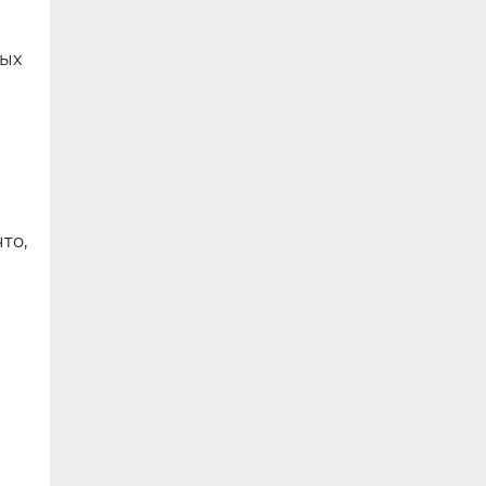
рых
то,