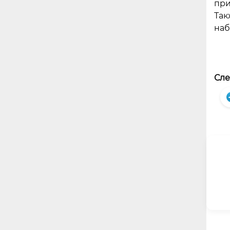
при
Так
наб
Сле