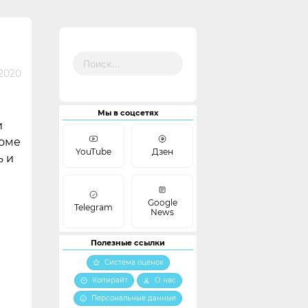
Найти:
2020
Мы в соцсетях
и
роме
YouTube
Дзен
ь и
Google
Telegram
News
Полезные ссылки
Система оценок
Копирайт
О нас
Персональные данные