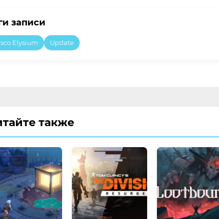
ги записи
isco Elysium
Update
итайте также