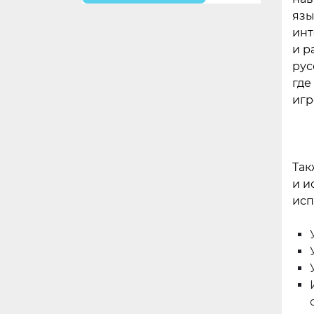
язы
инт
и р
рус
где
игр
Так
и и
исп