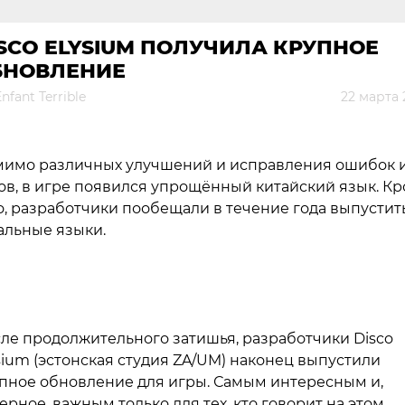
SCO ELYSIUM ПОЛУЧИЛА КРУПНОЕ
БНОВЛЕНИЕ
nfant Terrible
22 марта 
имо различных улучшений и исправления ошибок 
ов, в игре появился упрощённый китайский язык. К
о, разработчики пообещали в течение года выпустит
альные языки.
ле продолжительного затишья, разработчики Disco
sium (эстонская студия ZA/UM) наконец выпустили
пное обновление для игры. Самым интересным и,
ерное, важным только для тех, кто говорит на этом