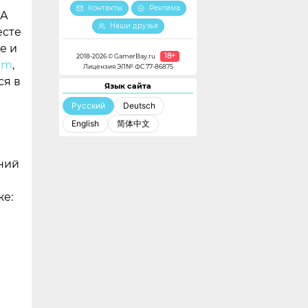
Контакты
Реклама
 А
Наши друзья
есте
е и
18+
2018-2026 © GamerBay.ru
am
,
Лицензия ЭЛ№ ФС 77-86875
ся в
Язык сайта
Русский
Deutsch
English
简体中文
ний
е: