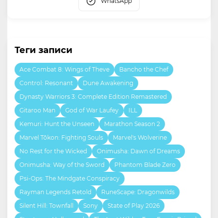
WhatsApp
Теги записи
Ace Combat 8: Wings of Theve
Bancho the Chef
Control: Resonant
Dune Awakening
Dynasty Warriors 3: Complete Edition Remastered
Gitaroo Man
God of War Laufey
ILL
Kemuri: Hunt the Unseen
Marathon Season 2
Marvel Tōkon: Fighting Souls
Marvel's Wolverine
No Rest for the Wicked
Onimusha: Dawn of Dreams
Onimusha: Way of the Sword
Phantom Blade Zero
Psi-Ops: The Mindgate Conspiracy
Rayman Legends Retold
RuneScape: Dragonwilds
Silent Hill: Townfall
Sony
State of Play 2026