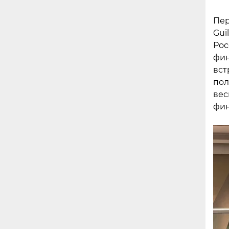
Пер
Gui
Рос
фин
вст
пол
вес
фин