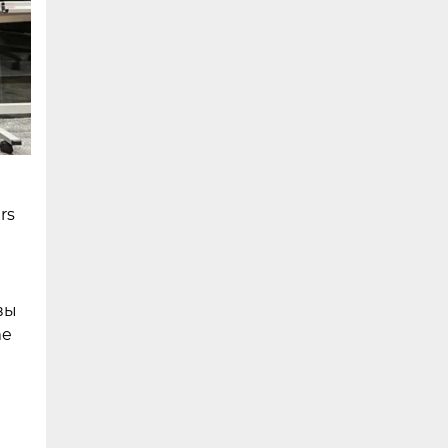
rs
вы
me