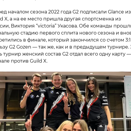
ед началом сезона 2022 года G2 подписали Glance из
ld X, а на ее место пришла другая спортсменка из
сии, Виктория “victoria” Укасова. Обе команды прошл
альную стадию первого сплита нового сезона и вно
ретились в финале, который закончился со счетом 3:1
ьзу G2 Gozen — так же, как и в предыдущем турнире. 
ь турнир женский состав G2 отдал всего одну карту —
але против Guild X.