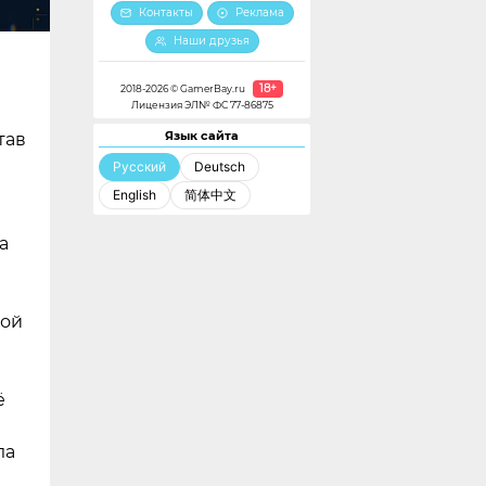
Контакты
Реклама
Наши друзья
18+
2018-2026 © GamerBay.ru
Лицензия ЭЛ№ ФС 77-86875
Язык сайта
тав
Русский
Deutsch
English
简体中文
а
дой
ё
ла