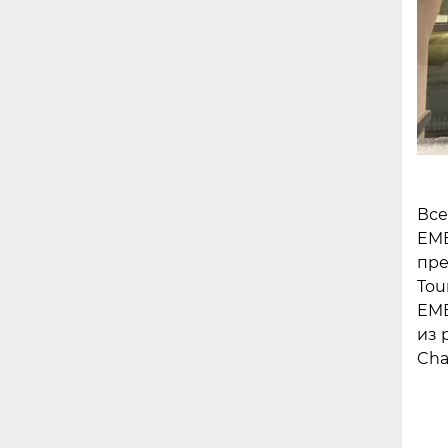
Все
EME
пре
Tou
EME
из 
Cha