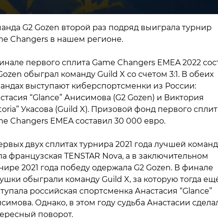
анда G2 Gozen второй раз подряд выиграла турнир
e Changers в нашем регионе.
инале первого сплита Game Changers EMEA 2022 сос
Gozen обыграл команду Guild X со счетом 3:1. В обеих
андах выступают киберспортсменки из России:
стасия “Glance” Анисимова (G2 Gozen) и Виктория
ctoria” Укасова (Guild X). Призовой фонд первого сплит
e Changers EMEA составил 30 000 евро.
ервых двух сплитах турнира 2021 года лучшей коман
ла французская TENSTAR Nova, а в заключительном
нире 2021 года победу одержала G2 Gozen. В финале
ушки обыграли команду Guild X, за которую тогда ещ
тупала российская спортсменка Анастасия “Glance”
симова. Однако, в этом году судьба Анастасии сдела
ересный поворот.