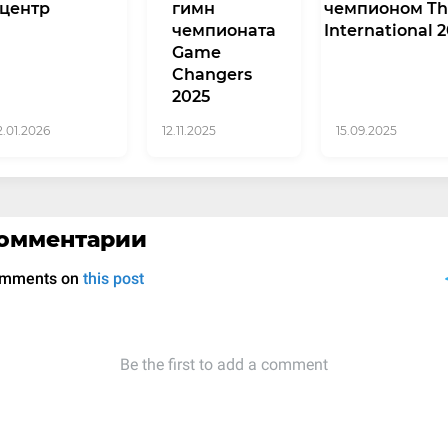
центр
гимн
чемпионом T
чемпионата
International 
Game
Changers
2025
2.01.2026
12.11.2025
15.09.2025
омментарии