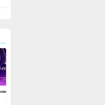
вная
m