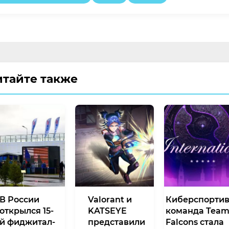
итайте также
В России
Valorant и
Киберспорти
открылся 15-
KATSEYE
команда Tea
й фиджитал-
представили
Falcons стала