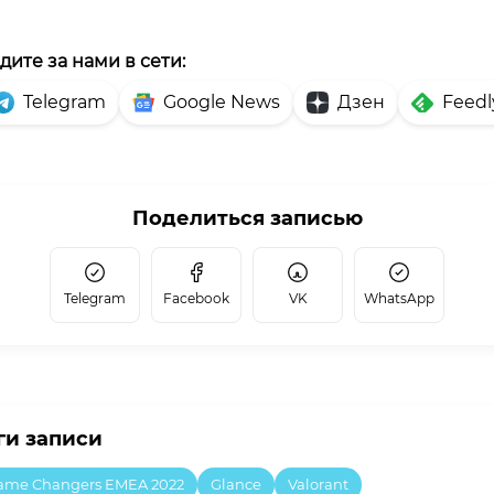
дите за нами в сети:
Telegram
Google News
Дзен
Feedl
Поделиться записью
Telegram
Facebook
VK
WhatsApp
ги записи
ame Changers EMEA 2022
Glance
Valorant