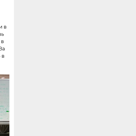
и в
вь
 в
За
 в