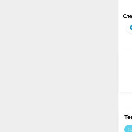
Сле
Те
G