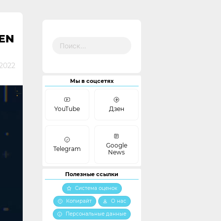
EN
Найти:
2022
Мы в соцсетях
YouTube
Дзен
Google
Telegram
News
Полезные ссылки
Система оценок
Копирайт
О нас
Персональные данные