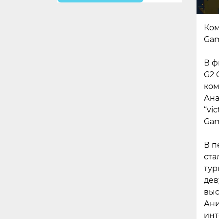
Ком
Gam
В ф
G2 
ком
Ана
“vi
Gam
В п
ста
тур
дев
выс
Ани
инт