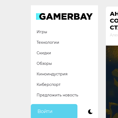
Skip
to
А
content
С
С
Игры
Але
Технологии
Скидки
Обзоры
Киноиндустрия
Киберспорт
Предложить новость
Войти