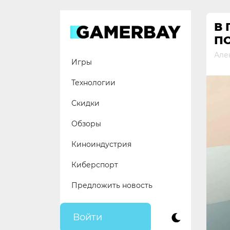
Skip
to
В
content
ПО
Але
Игры
Технологии
Скидки
Обзоры
Киноиндустрия
Киберспорт
Предложить новость
Войти