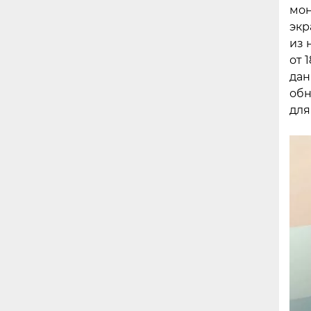
мон
экр
из 
от 
дан
обн
для