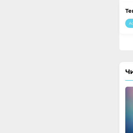
Те
A
Ч