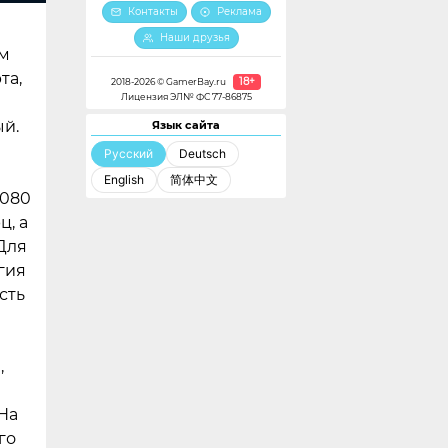
Контакты
Реклама
Наши друзья
м
та,
18+
2018-2026 © GamerBay.ru
Лицензия ЭЛ№ ФС 77-86875
ый.
Язык сайта
Русский
Deutsch
English
简体中文
1080
ц, а
Для
гия
сть
,
На
го