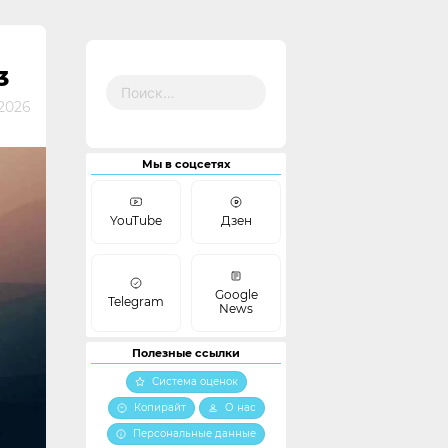
3
Найти:
2026
Мы в соцсетях
YouTube
Дзен
Google
Telegram
News
Полезные ссылки
Система оценок
Копирайт
О нас
Персональные данные