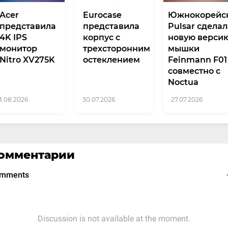
Acer
Eurocase
Южнокорейс
представила
представила
Pulsar сдела
4K IPS
корпус с
новую верси
монитор
трехсторонним
мышки
Nitro XV275K
остеклением
Feinmann F01
совместно с
Noctua
3.08.2026
30.07.2026
27.07.2026
омментарии