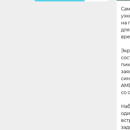
Сам
узк
на 
для
вре
Экр
сос
пик
зая
син
AMD
со 
Наб
оди
вст
зад