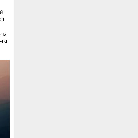
ий
ся
оты
ным