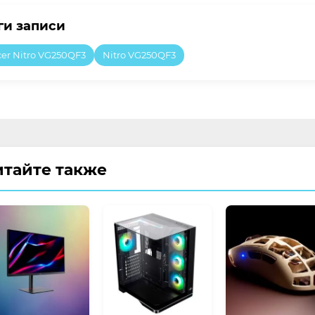
ги записи
cer Nitro VG250QF3
Nitro VG250QF3
итайте также