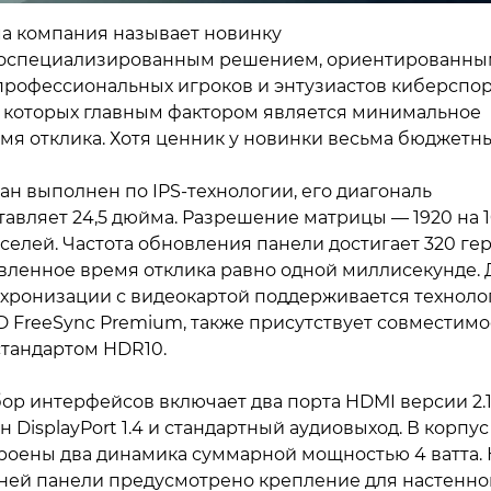
а компания называет новинку
оспециализированным решением, ориентированны
профессиональных игроков и энтузиастов киберспор
 которых главным фактором является минимальное
мя отклика. Хотя ценник у новинки весьма бюджетн
ан выполнен по IPS-технологии, его диагональ
тавляет 24,5 дюйма. Разрешение матрицы — 1920 на 
селей. Частота обновления панели достигает 320 гер
вленное время отклика равно одной миллисекунде. 
хронизации с видеокартой поддерживается техноло
 FreeSync Premium, также присутствует совместимо
стандартом HDR10.
ор интерфейсов включает два порта HDMI версии 2.1
н DisplayPort 1.4 и стандартный аудиовыход. В корпус
роены два динамика суммарной мощностью 4 ватта. 
ней панели предусмотрено крепление для настенно