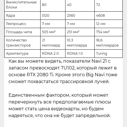
Вычислительные
80
40
72
блоки
Ядра
5120
2560
4608
Техпроцесс
7-нм
7-нм
12-нм
Площадь чипа
505 мм²
251 мм²
754 мм²
Количество
21
10,3
18,6
транзисторов
миллиард
миллиарда
миллиардов
Архитектура
RDNA 2.0
RDNA 1.0
Turing
Как вы можете видеть, показатели Navi 21 с
запасом превосходят TU102, который лежит в
основе RTX 2080 Ti. Кроме этого Big Navi тоже
сможет похвастаться трассировкой лучей.
Единственным фактором, который может
перечеркнуть все предполагаемые плюсы
может стать цена видеокарты, но будем
надеяться, что она не будет запредельной.