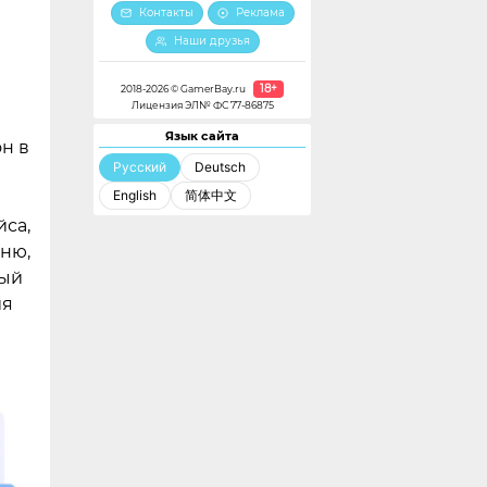
Контакты
Реклама
е
Наши друзья
18+
2018-2026 © GamerBay.ru
Лицензия ЭЛ№ ФС 77-86875
Язык сайта
н в
Русский
Deutsch
English
简体中文
са,
еню,
рый
ия