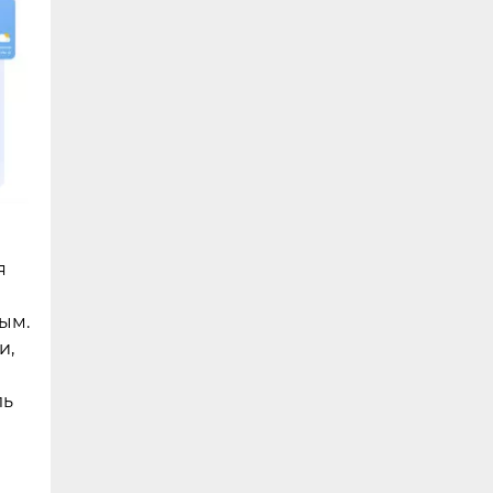
я
ым.
и,
ль