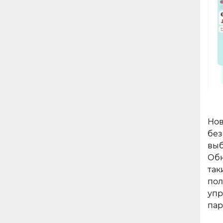
Нов
без
выб
Обн
так
пол
упр
пар