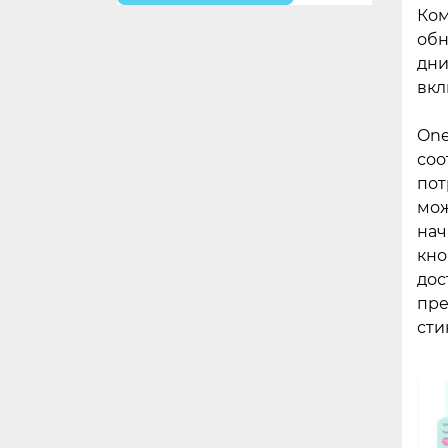
Ком
обн
дни
вкл
One
соо
пот
мож
нач
кно
дос
пре
сти