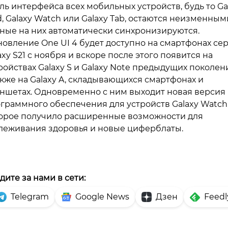
ль интерфейса всех мобильных устройств, будь то Ga
d, Galaxy Watch или Galaxy Tab, остаются неизменными
ные на них автоматически синхронизируются.
овление One UI 4 будет доступно на смартфонах се
axy S21 с ноября и вскоре после этого появится на
ройствах Galaxy S и Galaxy Note предыдущих поколен
акже на Galaxy A, складывающихся смартфонах и
ншетах. Одновременно с ним выходит новая версия
граммного обеспечения для устройств Galaxy Watch
орое получило расширенные возможности для
леживания здоровья и новые циферблаты.
дите за нами в сети:
Telegram
Google News
Дзен
Feedl