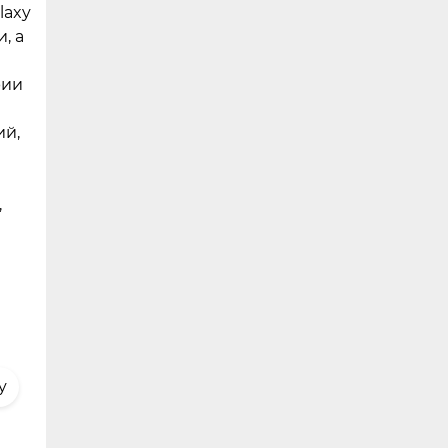
laxy
, а
рии
ий,
,
y