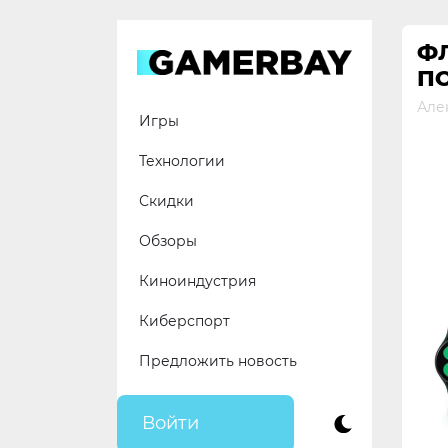
Skip
to
Ф
content
ПО
Але
Игры
Технологии
Скидки
Обзоры
Киноиндустрия
Киберспорт
Предложить новость
Войти