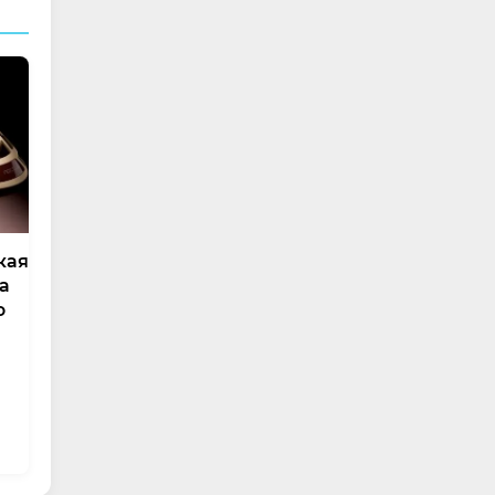
кая
ла
ю