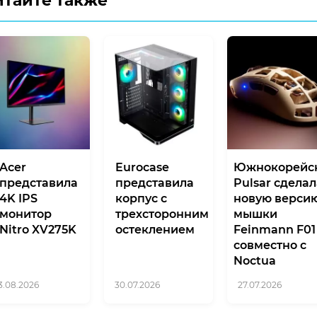
итайте также
Acer
Eurocase
Южнокорейс
представила
представила
Pulsar сдела
4K IPS
корпус с
новую верси
монитор
трехсторонним
мышки
Nitro XV275K
остеклением
Feinmann F01
совместно с
Noctua
3.08.2026
30.07.2026
27.07.2026