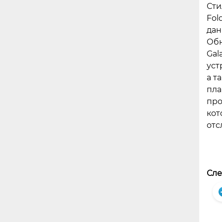
Сти
Fol
дан
Обн
Gal
уст
а т
пла
про
кот
отс
Сле