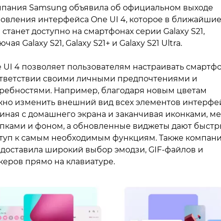
пания Samsung объявила об официальном выходе
овления интерфейса One UI 4, которое в ближайши
 станет доступно на смартфонах серии Galaxy S21,
ючая Galaxy S21, Galaxy S21+ и Galaxy S21 Ultra.
 UI 4 позволяет пользователям настраивать смартфо
тветствии своими личными предпочтениями и
ребностями. Например, благодаря новым цветам
но изменить внешний вид всех элементов интерфей
иная с домашнего экрана и заканчивая иконками, м
пками и фоном, а обновленные виджеты дают быст
туп к самым необходимым функциям. Также компан
доставила широкий выбор эмодзи, GIF-файлов и
керов прямо на клавиатуре.