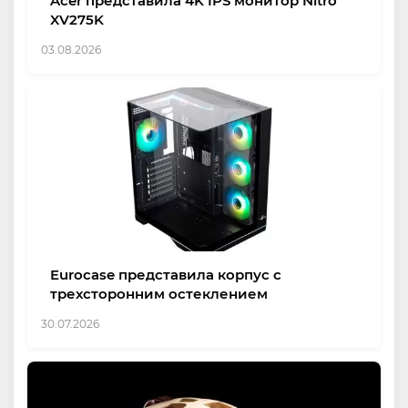
Acer представила 4K IPS монитор Nitro
XV275K
03.08.2026
Eurocase представила корпус с
трехсторонним остеклением
30.07.2026