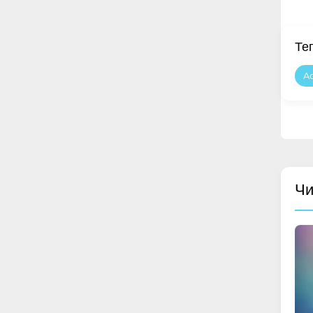
Те
A
Чи