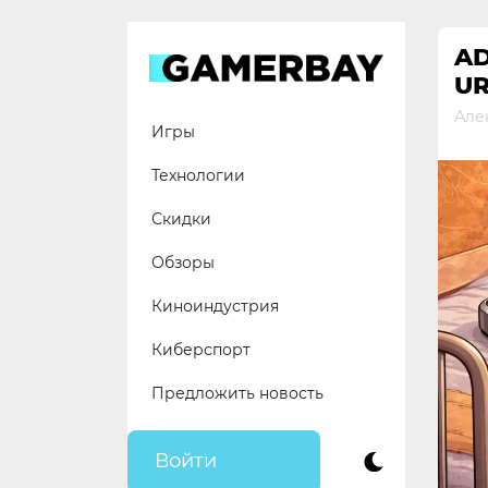
Skip
to
A
content
UR
Але
Игры
Технологии
Скидки
Обзоры
Киноиндустрия
Киберспорт
Предложить новость
Войти