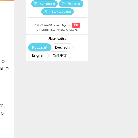
Контакты
Реклама
Наши друзья
18+
2018-2026 © GamerBay.ru
Лицензия ЭЛ№ ФС 77-86875
Язык сайта
Русский
Deutsch
English
简体中文
до
ожно
е,
то