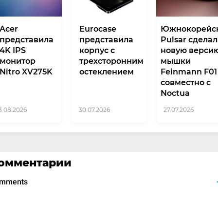
Acer
Eurocase
Южнокорейс
представила
представила
Pulsar сдела
4K IPS
корпус с
новую верси
монитор
трехсторонним
мышки
Nitro XV275K
остеклением
Feinmann F01
совместно с
Noctua
3.08.2026
30.07.2026
27.07.2026
омментарии