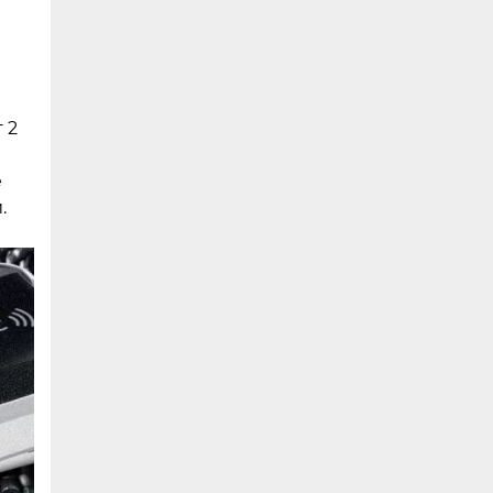
 2
е
.