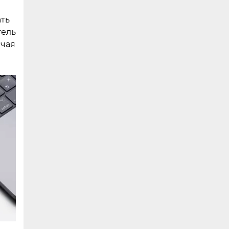
ать
тель
ючая