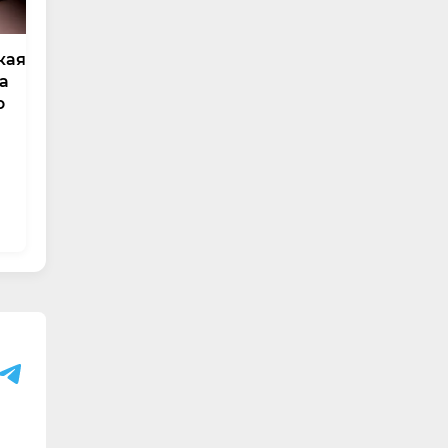
кая
ла
ю