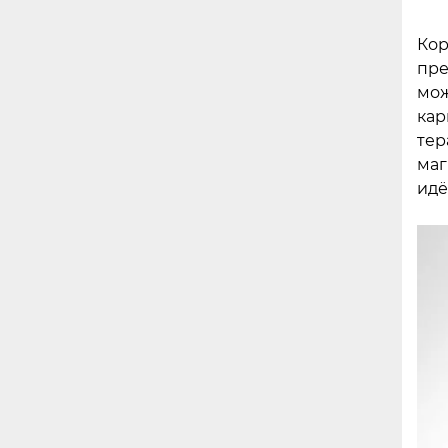
Кор
пре
мож
кар
тер
маг
идё