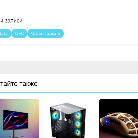
ги записи
data
NFC
Urban Tapsafe
тайте также