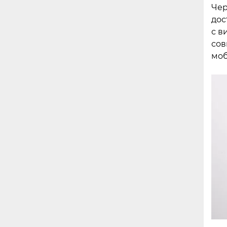
Чер
дос
с в
сов
моб