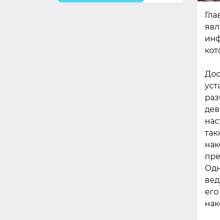
Гла
явл
инф
кот
Дос
уст
раз
дев
нас
так
нак
пре
Одн
вед
его
нак