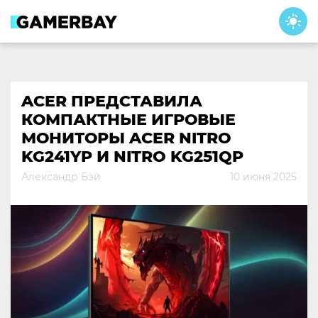
Skip
to
content
ACER ПРЕДСТАВИЛА
КОМПАКТНЫЕ ИГРОВЫЕ
МОНИТОРЫ ACER NITRO
KG241YP И NITRO KG251QP
Александр Бэй
10 июня 2025