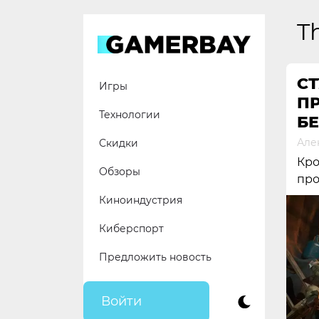
Skip
to
T
content
С
Игры
П
Технологии
БЕ
Але
Скидки
Кро
Обзоры
про
Киноиндустрия
Киберспорт
Предложить новость
Войти