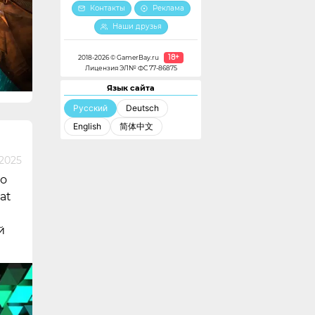
Контакты
Реклама
Наши друзья
18+
2018-2026 © GamerBay.ru
Лицензия ЭЛ№ ФС 77-86875
Язык сайта
Русский
Deutsch
English
简体中文
2025
но
at
й