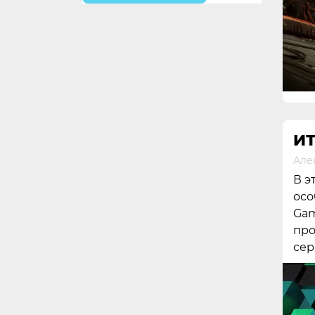
ИТ
Але
В э
осо
Gam
про
сер