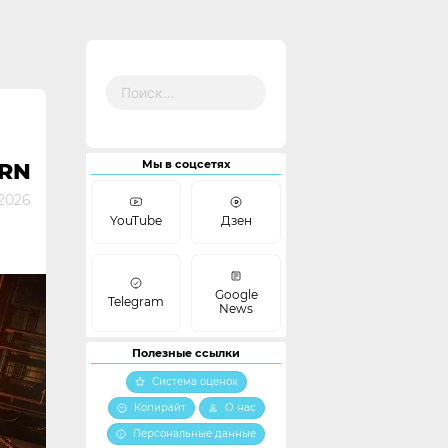
Найти:
Мы в соцсетях
ORN
2026
YouTube
Дзен
Google
Telegram
News
Полезные ссылки
Система оценок
Копирайт
О нас
Персональные данные