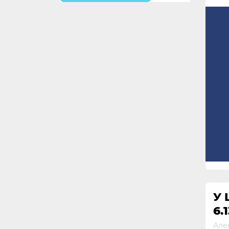
У 
6.
Але