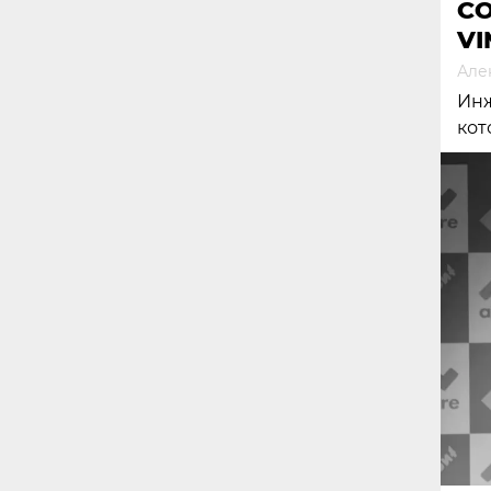
С
VI
Але
Инж
кот