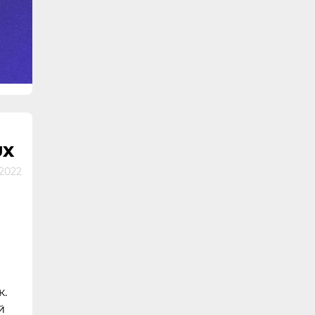
UX
 2022
к.
й