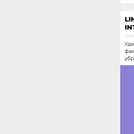
L
IN
Але
Уди
фак
убр