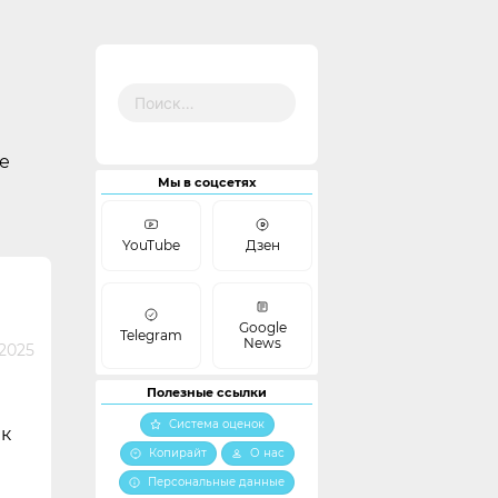
Найти:
е
Мы в соцсетях
YouTube
Дзен
Google
Telegram
News
2025
Полезные ссылки
Система оценок
ак
Копирайт
О нас
Персональные данные