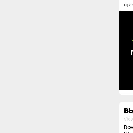
пре
ВЫ
Vict
Все