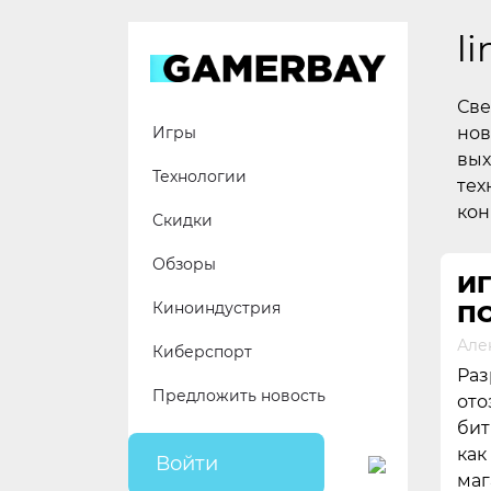
Skip
to
l
content
Све
нов
Игры
вых
Технологии
тех
кон
Скидки
Обзоры
ИГ
Киноиндустрия
П
Але
Киберспорт
Раз
Предложить новость
ото
бит
как
Войти
маг