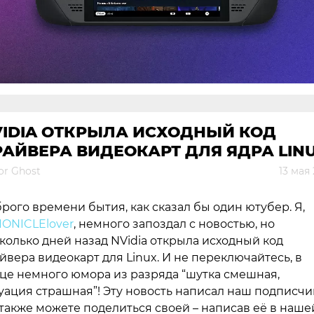
VIDIA ОТКРЫЛА ИСХОДНЫЙ КОД
АЙВЕРА ВИДЕОКАРТ ДЛЯ ЯДРА LIN
or Ghost
13 мая
рого времени бытия, как сказал бы один ютубер. Я,
ONICLElover
, немного запоздал с новостью, но
колько дней назад NVidia открыла исходный код
йвера видеокарт для Linux. И не переключайтесь, в
це немного юмора из разряда “шутка смешная,
уация страшная”! Эту новость написал наш подписчи
также можете поделиться своей – написав её в наше