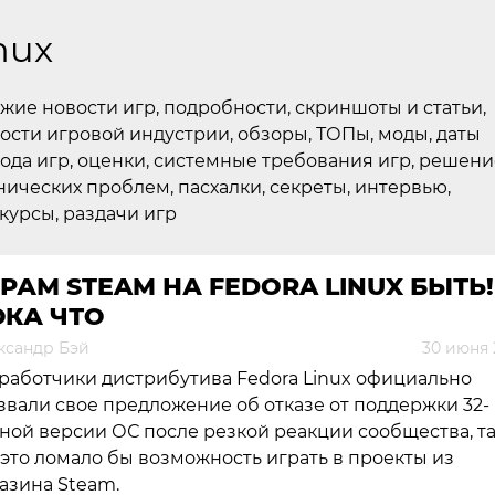
inux
жие новости игр, подробности, скриншоты и статьи,
ости игровой индустрии, обзоры, ТОПы, моды, даты
ода игр, оценки, системные требования игр, решени
нических проблем, пасхалки, секреты, интервью,
курсы, раздачи игр
РАМ STEAM НА FEDORA LINUX БЫТЬ!
ОКА ЧТО
ксандр Бэй
30 июня 
работчики дистрибутива Fedora Linux официально
звали свое предложение об отказе от поддержки 32-
ной версии ОС после резкой реакции сообщества, т
 это ломало бы возможность играть в проекты из
азина Steam.