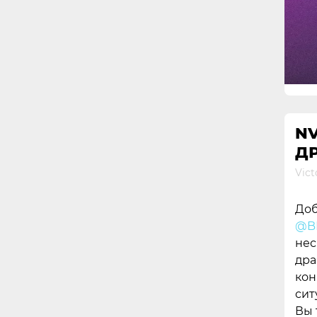
N
ДР
Vict
Доб
@BI
нес
дра
кон
сит
Вы 