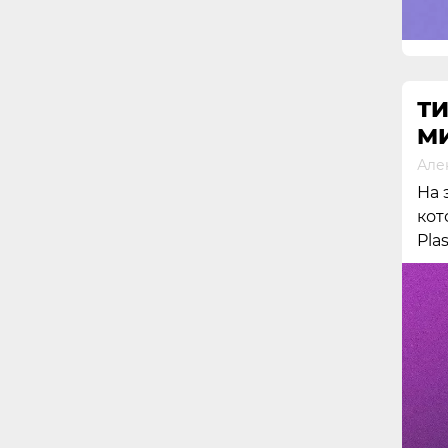
ТИ
М
Але
На 
кот
Pla