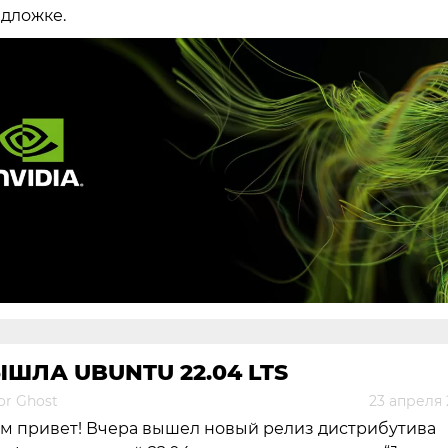
дложке.
ШЛА UBUNTU 22.04 LTS
or Ghost
23 апреля 
м привет! Вчера вышел новый релиз дистрибутива