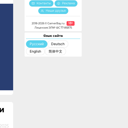
Контакты
Реклама
Наши друзья
18+
2018-2026 © GamerBay.ru
Лицензия ЭЛ№ ФС 77-86875
Язык сайта
Русский
Deutsch
English
简体中文
ИИ
2025