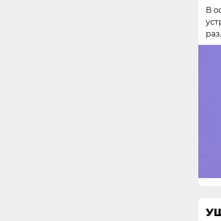
В о
уст
раз
У