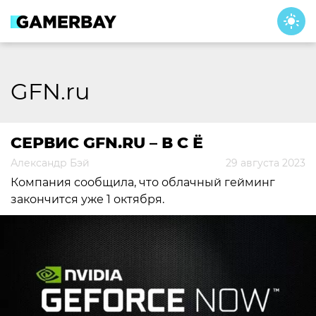
Skip
to
content
GFN.ru
СЕРВИС GFN.RU – В С Ё
Александр Бэй
29 августа 2023
Компания сообщила, что облачный гейминг
закончится уже 1 октября.