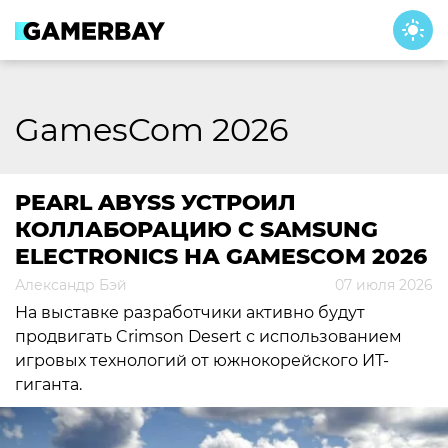
Skip
to
content
GamesCom 2026
PEARL ABYSS УСТРОИЛ
КОЛЛАБОРАЦИЮ С SAMSUNG
ELECTRONICS НА GAMESCOM 2026
Александр Бэй
07 июля 2026
На выставке разработчики активно будут
продвигать Crimson Desert с использованием
игровых технологий от южнокорейского ИТ-
гиганта.