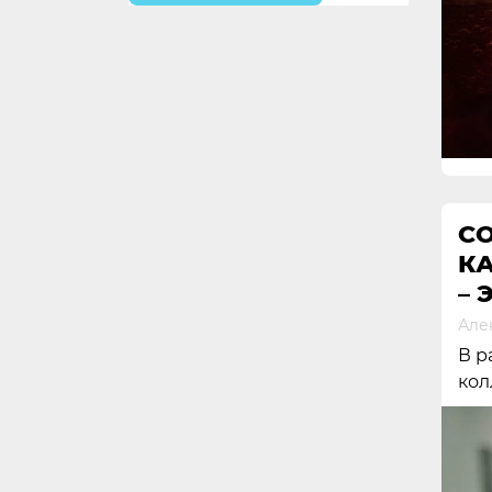
C
К
– 
Але
В р
кол