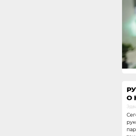
Р
О
Эдв
Сег
рук
пар