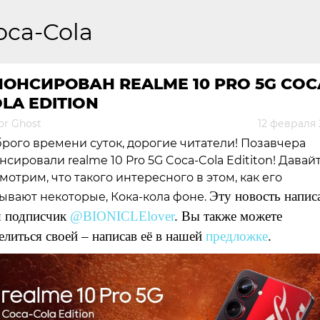
oca-Cola
ОНСИРОВАН REALME 10 PRO 5G COC
LA EDITION
or Ghost
12 февраля 
рого времени суток, дорогие читатели! Позавчера
нсировали realme 10 Pro 5G Coca-Cola Edititon! Давай
мотрим, что такого интересного в этом, как его
Эту новость напис
ывают некоторые, Кока-кола фоне.
 подписчик
@BIONICLElover
. Вы также можете
елиться своей – написав её в нашей
предложке
.