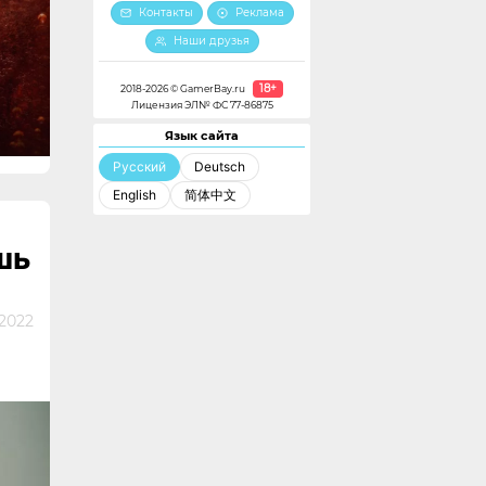
Контакты
Реклама
Наши друзья
18+
2018-2026 © GamerBay.ru
Лицензия ЭЛ№ ФС 77-86875
Язык сайта
Русский
Deutsch
English
简体中文
ШЬ
2022