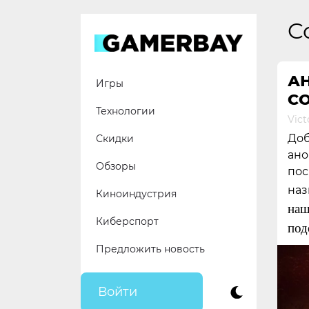
Skip
to
C
content
АН
Игры
CO
Технологии
Vict
Доб
Скидки
ано
Обзоры
пос
наз
Киноиндустрия
наш
Киберспорт
под
Предложить новость
Войти