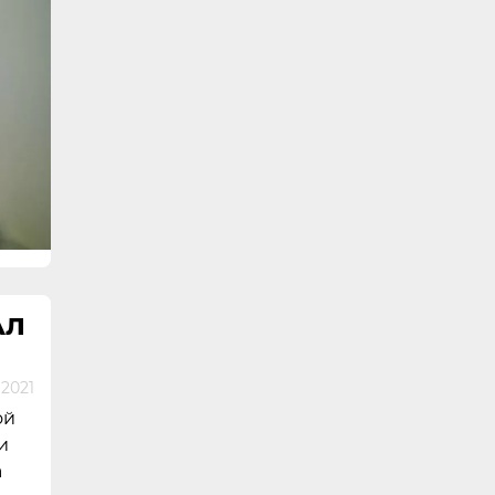
АЛ
 2021
ой
и
а