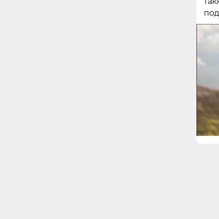
так
под