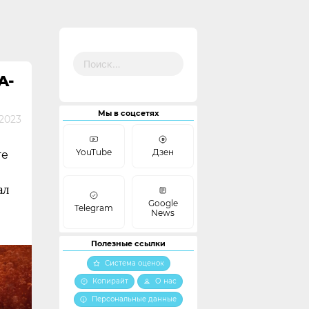
Найти:
A-
Мы в соцсетях
2023
YouTube
Дзен
те
ал
Google
Telegram
News
Полезные ссылки
Система оценок
Копирайт
О нас
Персональные данные