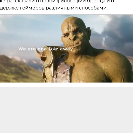
же рассказали о новой философии бренда и о
держке геймеров различными способами.