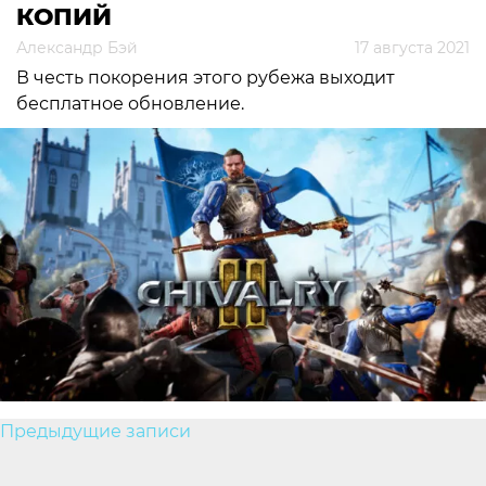
КОПИЙ
Александр Бэй
17 августа 2021
В честь покорения этого рубежа выходит
бесплатное обновление.
Навигация
Предыдущие записи
по