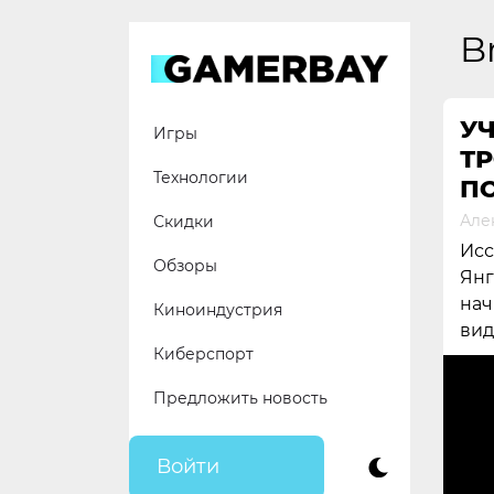
Skip
to
B
content
У
Игры
ТР
Технологии
П
Але
Скидки
Исс
Обзоры
Янг
нач
Киноиндустрия
вид
Киберспорт
Предложить новость
Войти