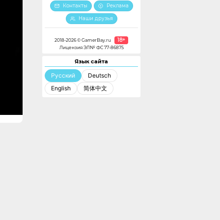
Контакты
Реклама
Наши друзья
18+
2018-2026 © GamerBay.ru
Лицензия ЭЛ№ ФС 77-86875
Язык сайта
Русский
Deutsch
English
简体中文