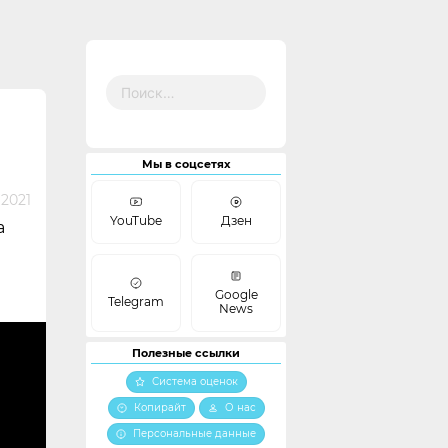
Найти:
Мы в соцсетях
2021
YouTube
Дзен
а
Google
Telegram
News
Полезные ссылки
Система оценок
Копирайт
О нас
Персональные данные