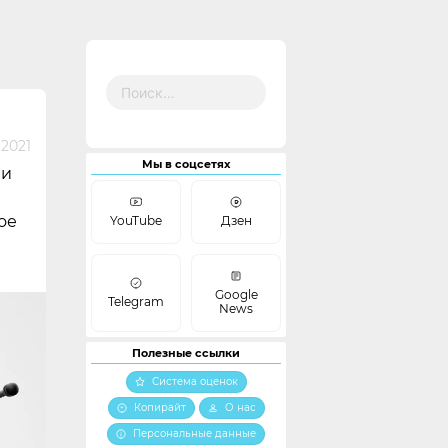
Найти:
 2021
Мы в соцсетях
 и
ое
YouTube
Дзен
Google
Telegram
News
Полезные ссылки
Система оценок
Копирайт
О нас
Персональные данные