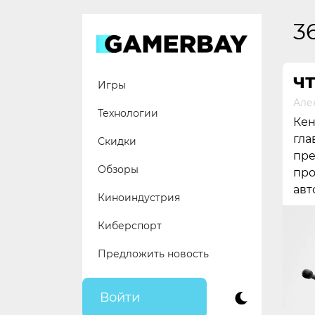
Skip
to
3
content
ЧТ
Игры
Але
Технологии
Кен
гла
Скидки
пре
Обзоры
про
авт
Киноиндустрия
Киберспорт
Предложить новость
Войти