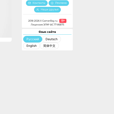
Контакты
Реклама
Наши друзья
18+
2018-2026 © GamerBay.ru
Лицензия ЭЛ№ ФС 77-86875
Язык сайта
Русский
Deutsch
English
简体中文