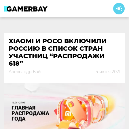
Skip
to
content
XIAOMI И POCO ВКЛЮЧИЛИ
РОССИЮ В СПИСОК СТРАН
УЧАСТНИЦ “РАСПРОДАЖИ
618”
Александр Бэй
14 июня 2021