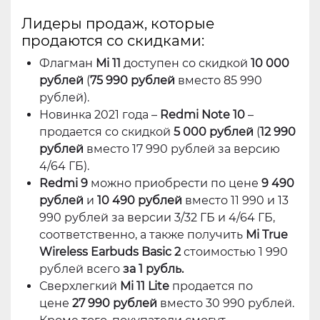
Лидеры продаж, которые
продаются со скидками:
Флагман
Mi 11
доступен со скидкой
10 000
рублей
(
75 990 рублей
вместо 85 990
рублей).
Новинка 2021 года –
Redmi Note 10
–
продается со скидкой
5 000 рублей
(
12 990
рублей
вместо 17 990 рублей за версию
4/64 ГБ).
Redmi 9
можно приобрести по цене
9 490
рублей
и
10 490 рублей
вместо 11 990 и 13
990 рублей за версии 3/32 ГБ и 4/64 ГБ,
соответственно, а также получить
Mi True
Wireless Earbuds Basic 2
стоимостью 1 990
рублей всего
за 1 рубль.
Сверхлегкий
Mi 11 Lite
продается по
цене
27 990 рублей
вместо 30 990 рублей.