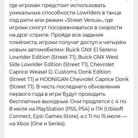
где игрокам предстоит использовать
уникальные способности Lowriders в танце
под ритм или режим «Street Versus», где
игроки смогут посоревноваться в скорости
на дрэг-стрипе. Пройдя все задания
плейлиста, игроки получат доступ к четырём
новым автомобилям: Buick GNX El Sereno
Lowrider Edition (Street T1), Buick GNX West
Side Lowrider Edition (Street T1), Chevrolet
Caprice Weasel D. Customs Donk Edition
(Street T1) и HOONIGAN Chevrolet Caprice Donk
(Street T1). В честь последнего обновления
первого года в игре будут проходить
бесплатные выходные. Они продлятся с 4 по
8 июля на PlayStation (PS5, PS4) и ПК (Ubisoft
Connect, Epic Games Store), а с 11 по 15 июля —
на Xbox (One и Series).