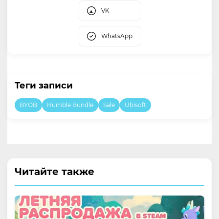
VK
WhatsApp
Теги записи
BYOB
Humble Bundle
Sale
Ubisoft
Читайте также