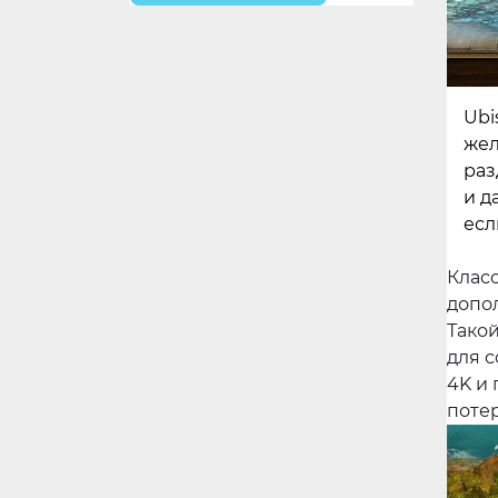
Ubi
жел
раз
и д
есл
Класс
допо
Тако
для 
4K и 
поте