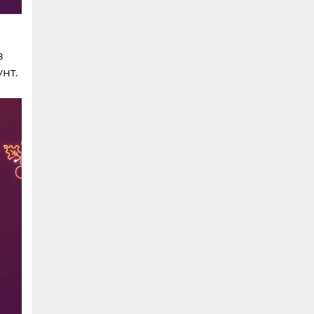
в
нт.