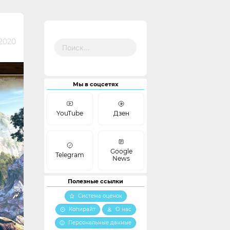
Найти:
2020
Мы в соцсетях
YouTube
Дзен
Google
Telegram
News
Полезные ссылки
Система оценок
Копирайт
О нас
Персональные данные