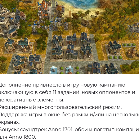
Дополнение привнесло в игру новую кампанию,
включающую в себя 11 заданий, новых оппонентов и
декоративные элементы.
Расширенный многопользовательский режим.
Поддержка игры в окне без рамки и/или на нескольк
экранах.
Бонусы: саундтрек Anno 1701, обои и логотип компан
для Anno 1800.