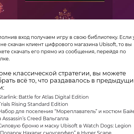
олнив вход получаем игру в свою библиотеку. Если 
 не скачан клиент цифрового магазина Ubisoft, то вы
ете скачать его прямо из сообщения, перейдя по
лке.
оме классической стратегии, вы можете
брать всё то, что раздавалось в предыдущи
и:
Starlink: Battle for Atlas Digital Edition
Trials Rising Standard Edition
Набор для поселения “Мореплаватель” и костюм Бай
в Assassin’s Creed Вальгалла
Силовую броню и маску Ubisoft в Watch Dogs: Legion
“Подарок Нахари: сноусерфер” в Hyper Scape