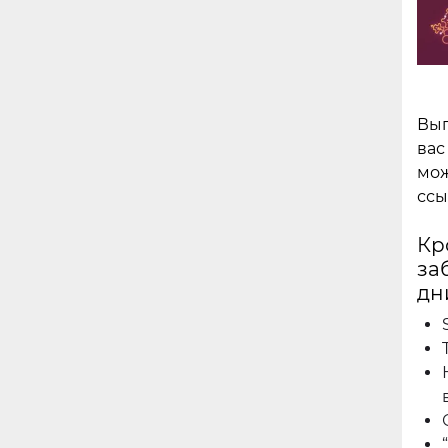
Вып
вас
мож
ссы
Кр
за
дн