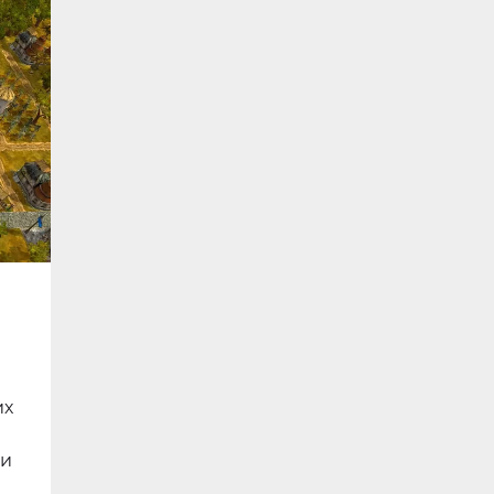
их
ии