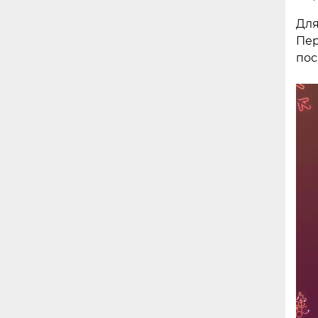
Для
Пе
пос