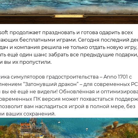
soft продолжает праздновать и готова одарить всех
ающих бесплатными играми. Сегодня последний де
дач и компания решила не только отдать новую игру,
ать ещё один шанс забрать все предыдущие подарки,
и вы их пропустили.
ика симуляторов градостроительства – Anno 1701 с
лнением “Затонувший дракон” – для современных РС
й вы её ещё не видели! Обновлённая и оптимизиров
современных ПК версия может похвастаться поддер
позволит вам насладиться игрой в полной мере, без
ри ваших сохранений.