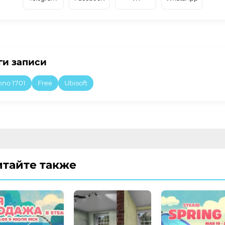
ги записи
nno 1701
Free
Ubisoft
итайте также