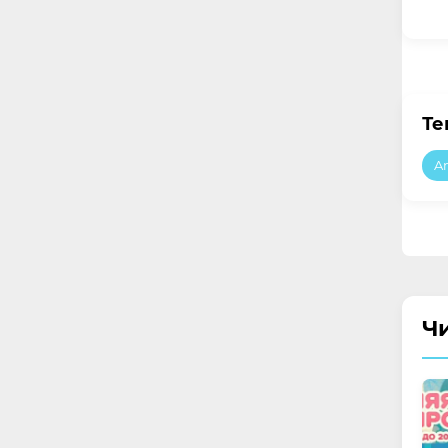
Те
A
Ч