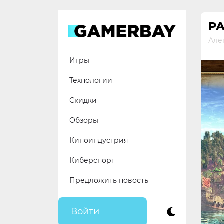
Skip
to
РА
content
Але
Игры
Технологии
Скидки
Обзоры
Киноиндустрия
Киберспорт
Предложить новость
Войти