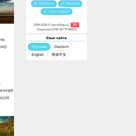
Контакты
Реклама
Наши друзья
18+
2018-2026 © GamerBay.ru
Лицензия ЭЛ№ ФС 77-86875
Язык сайта
нь
 но
Русский
Deutsch
English
简体中文
.
анная
жкой