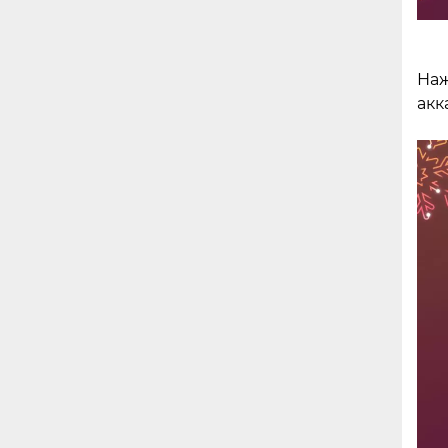
Наж
акк