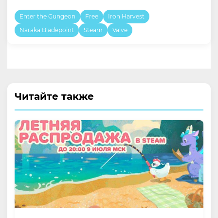
Enter the Gungeon
Free
Iron Harvest
Naraka Bladepoint
Steam
Valve
Читайте также