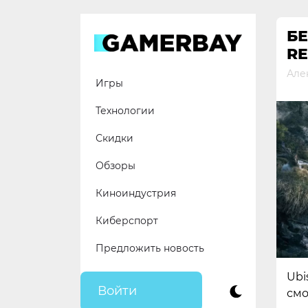
Skip
to
Б
content
RE
Але
Игры
Технологии
Скидки
Обзоры
Киноиндустрия
Киберспорт
Предложить новость
Ubi
Войти
смо