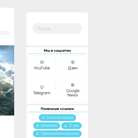
Найти:
2020
Мы в соцсетях
YouTube
Дзен
Google
Telegram
News
Полезные ссылки
Система оценок
Копирайт
О нас
Персональные данные