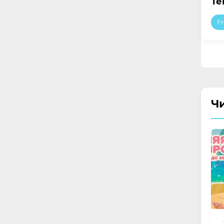
Те
F
Ч