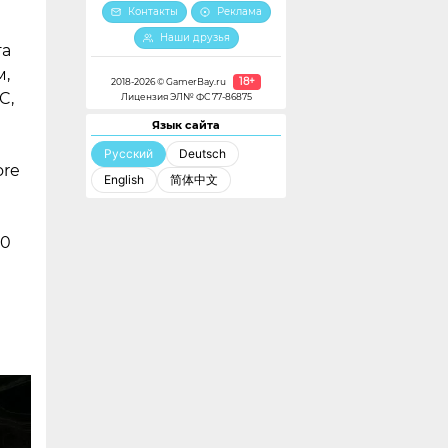
Контакты
Реклама
Наши друзья
та
м,
18+
2018-2026 © GamerBay.ru
C,
Лицензия ЭЛ№ ФС 77-86875
Язык сайта
Русский
Deutsch
ore
English
简体中文
00