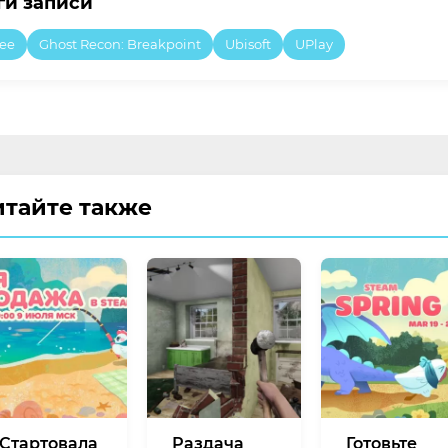
ги записи
ree
Ghost Recon: Breakpoint
Ubisoft
UPlay
итайте также
Стартовала
Раздача
Готовьте