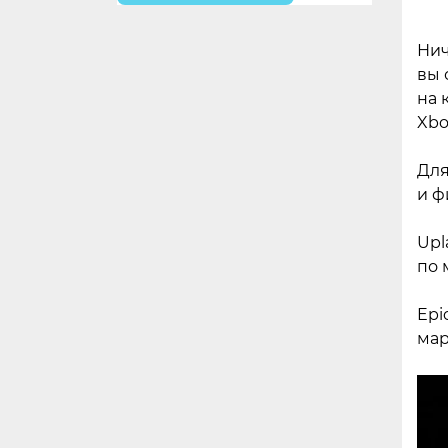
Нич
вы 
на 
Xbo
Для
и ф
Upl
по 
Epi
мар