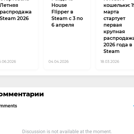
Летняя
House
кошельки: 1
распродажа
Flipper в
марта
Steam 2026
Steam с 3 по
стартует
6 апреля
первая
крупная
распродаж
2026 года в
Steam
5.06.2026
04.04.2026
18.03.2026
омментарии