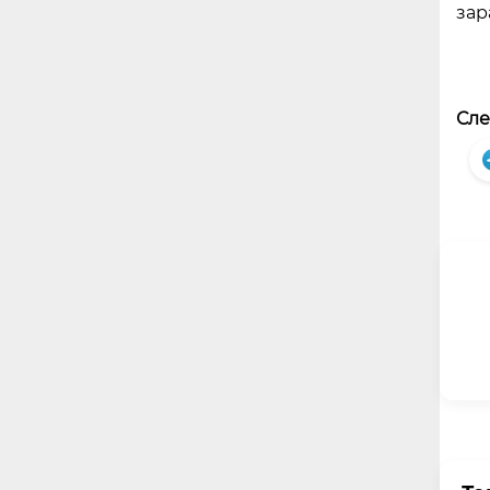
зар
Сле