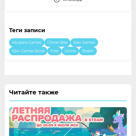
Теги записи
Akupara Games
Clover Bite
Epic Games
Epic Games Store
Free
Grime
Steam
Читайте также