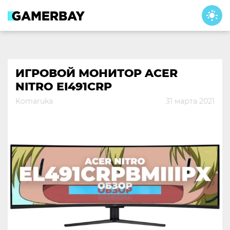
Skip
to
content
ИГРОВОЙ МОНИТОР ACER
NITRO EI491CRP
Komaruka
31 марта 2021