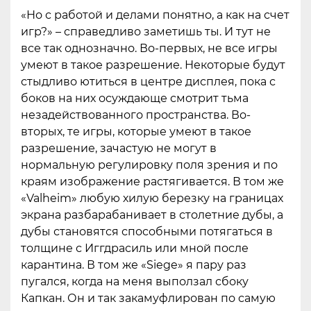
«Но с работой и делами понятно, а как на счет
игр?» – справедливо заметишь ты. И тут не
все так однозначно. Во-первых, не все игры
умеют в такое разрешение. Некоторые будут
стыдливо ютиться в центре дисплея, пока с
боков на них осуждающе смотрит тьма
незадействованного пространства. Во-
вторых, те игры, которые умеют в такое
разрешение, зачастую не могут в
нормальную регулировку поля зрения и по
краям изображение растягивается. В том же
«Valheim» любую хилую березку на границах
экрана разбарабанивает в столетние дубы, а
дубы становятся способными потягаться в
толщине с Иггдрасиль или мной после
карантина. В том же «Siege» я пару раз
пугался, когда на меня выползал сбоку
Капкан. Он и так закамуфлирован по самую