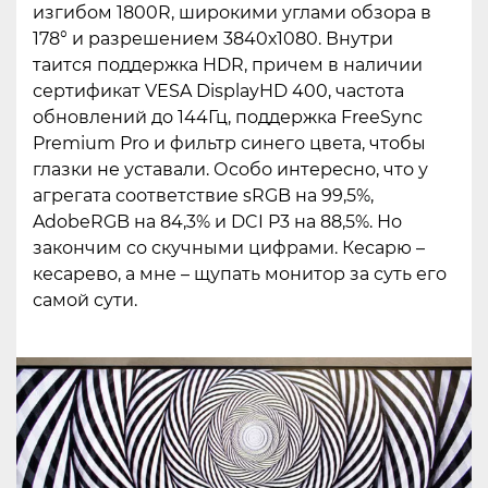
изгибом 1800R, широкими углами обзора в
178° и разрешением 3840х1080. Внутри
таится поддержка HDR, причем в наличии
сертификат VESA DisplayHD 400, частота
обновлений до 144Гц, поддержка FreeSync
Premium Pro и фильтр синего цвета, чтобы
глазки не уставали. Особо интересно, что у
агрегата соответствие sRGB на 99,5%,
AdobeRGB на 84,3% и DCI P3 на 88,5%. Но
закончим со скучными цифрами. Кесарю –
кесарево, а мне – щупать монитор за суть его
самой сути.