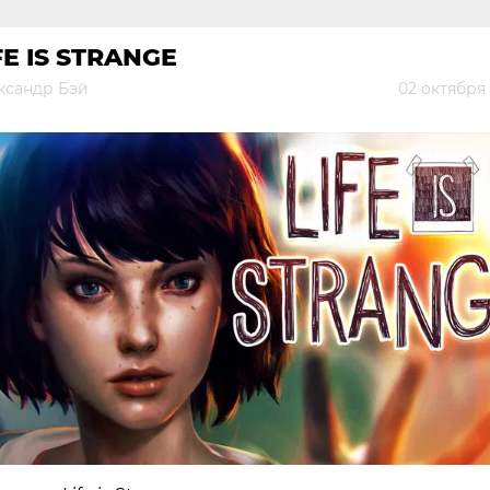
FE IS STRANGE
ксандр Бэй
02 октября