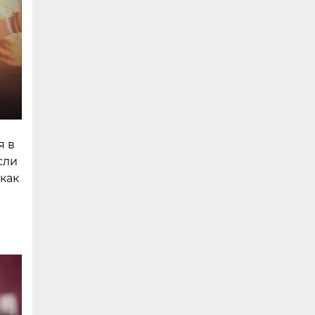
я в
сли
 как