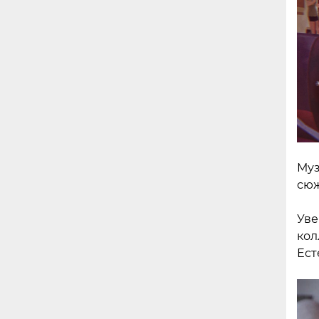
Муз
сюж
Уве
кол
Ест