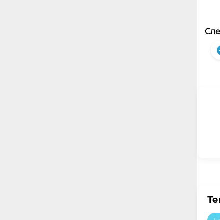
Сле
Те
Li