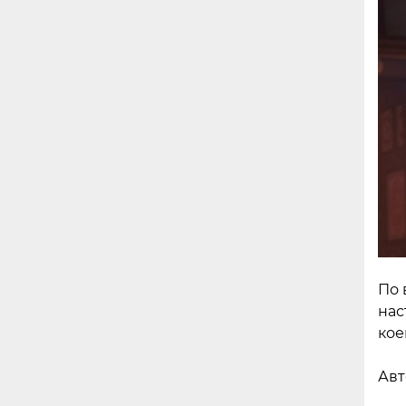
По 
нас
кое
Авт