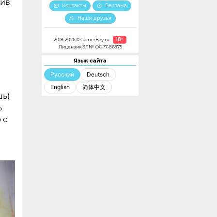
тив
Контакты
Реклама
Наши друзья
18+
2018-2026 © GamerBay.ru
Лицензия ЭЛ№ ФС 77-86875
Язык сайта
Русский
Deutsch
English
简体中文
шь)
ь
 с