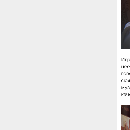
Игр
нее
гов
сюж
муз
кач