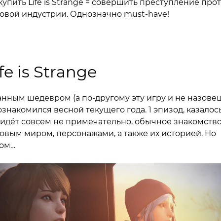
купить Life is Strange = совершить преступление про
овой индустрии. Однозначно must-have!
fe is Strange
анным шедевром (а по-другому эту игру и не назове
ознакомился весной текущего года. 1 эпизод, казалос
 идёт совсем не примечательно, обычное знакомство
овым миром, персонажами, а также их историей. Но
ом…