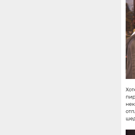
Хот
пир
нек
отп
шед