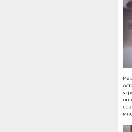
Их 
ост
угр
пол
сов
мно