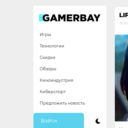
Skip
to
LI
content
Але
Игры
Технологии
Скидки
Обзоры
Киноиндустрия
Киберспорт
Предложить новость
Войти