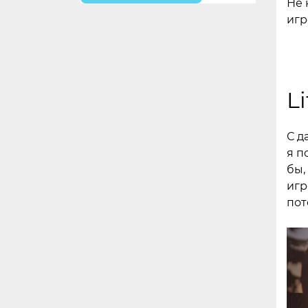
Не 
игр
Li
С д
я п
бы,
игр
пот