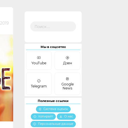
Найти:
 2019
Мы в соцсетях
YouTube
Дзен
Google
Telegram
News
Полезные ссылки
Система оценок
Копирайт
О нас
Персональные данные