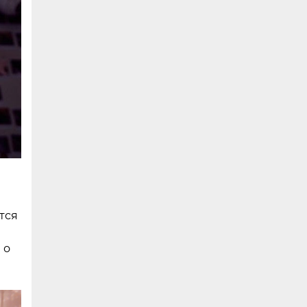
тся
 о