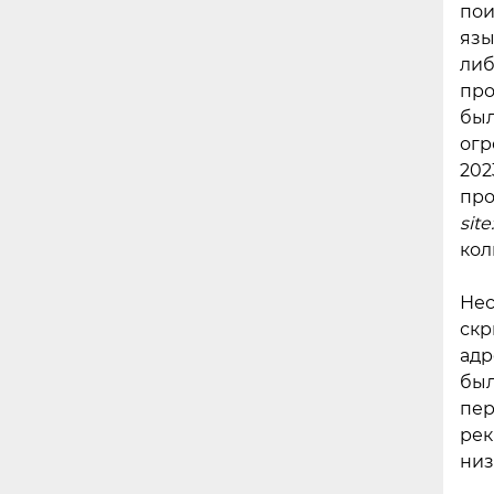
пои
язы
либ
про
был
огр
202
про
sit
кол
Нес
скр
адр
был
пер
рек
низ