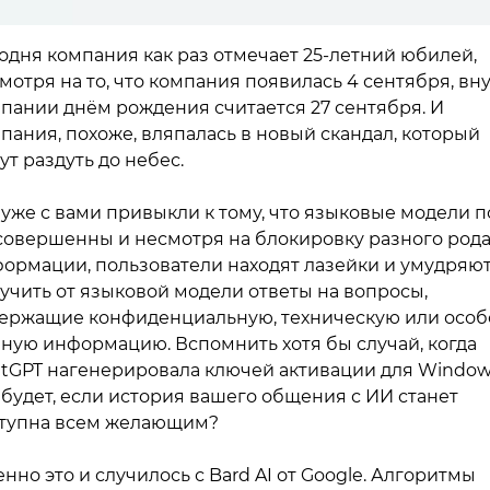
одня компания как раз отмечает 25-летний юбилей,
мотря на то, что компания появилась 4 сентября, вн
пании днём рождения считается 27 сентября. И
пания, похоже, вляпалась в новый скандал, который
ут раздуть до небес.
уже с вами привыкли к тому, что языковые модели п
совершенны и несмотря на блокировку разного род
ормации, пользователи находят лазейки и умудряю
учить от языковой модели ответы на вопросы,
ержащие конфиденциальную, техническую или особ
ную информацию. Вспомнить хотя бы случай, когда
tGPT нагенерировала ключей активации для Window
 будет, если история вашего общения с ИИ станет
тупна всем желающим?
нно это и случилось с Bard AI от Google. Алгоритмы