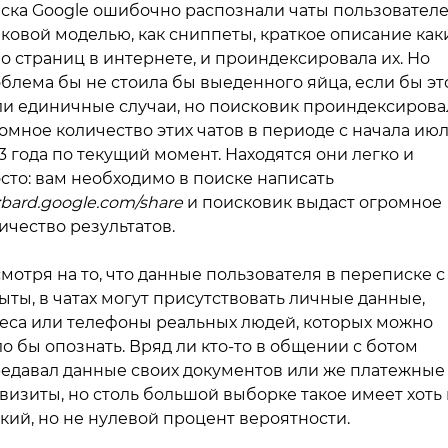
ска Google ошибочно распознали чаты пользователе
ковой моделью, как сниппеты, краткое описание как
о страниц в интернете, и проиндексировала их. Но
блема бы не стоила бы выеденного яйца, если бы эт
и единичные случаи, но поисковик проиндексирова
омное количество этих чатов в периоде с начала ию
3 года по текущий момент. Находятся они легко и
сто: вам необходимо в поиске написать
e:bard.google.com/share
и поисковик выдаст огромное
ичество результатов.
мотря на то, что данные пользователя в переписке с
ыты, в чатах могут присутствовать личные данные,
еса или телефоны реальных людей, которых можно
о бы опознать. Вряд ли кто-то в общении с ботом
едавал данные своих документов или же платежные
визиты, но столь большой выборке такое имеет хоть 
кий, но не нулевой процент вероятности.