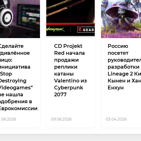
Сделайте
CD Projekt
Россию
удивлённое
Red начала
посетят
лицо:
продажи
руководите
инициатива
реплики
разработки
“Stop
катаны
Lineage 2 К
Destroying
Valentino из
Кынен и Ха
Videogames”
Cyberpunk
Енхун
не нашла
2077
одобрения в
Еврокомиссии
8.06.2026
09.06.2026
03.04.2026