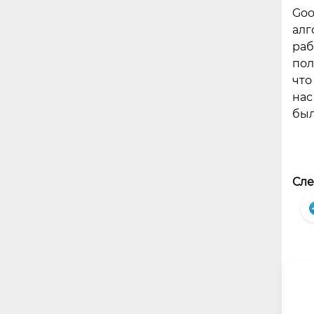
Goo
алг
раб
пол
что
нас
был
Сле