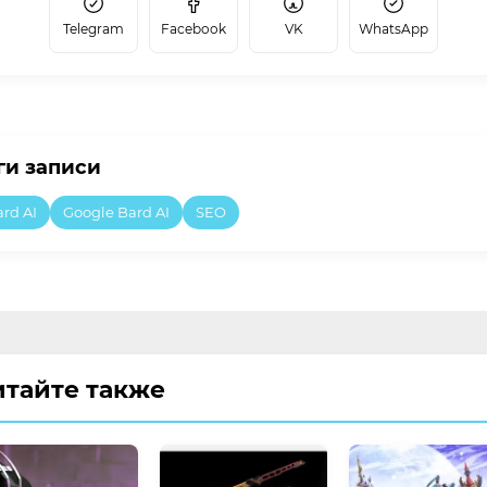
Telegram
Facebook
VK
WhatsApp
ги записи
rd AI
Google Bard AI
SEO
итайте также