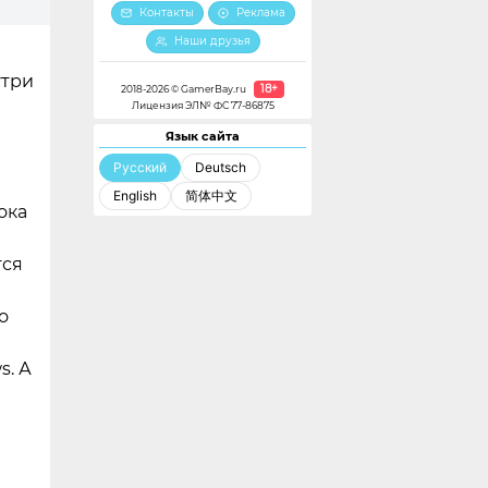
Контакты
Реклама
Наши друзья
утри
18+
2018-2026 © GamerBay.ru
Лицензия ЭЛ№ ФС 77-86875
Язык сайта
Русский
Deutsch
English
简体中文
ока
а
тся
о
s. А