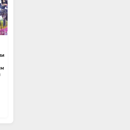
ли
им
н