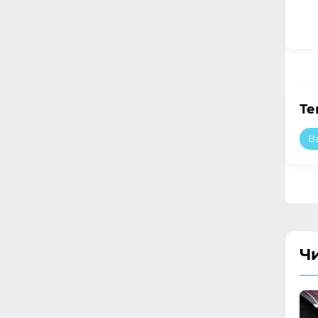
Те
Ba
Ч