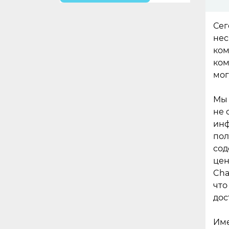
Сег
нес
ком
ком
мог
Мы 
не 
инф
пол
сод
цен
Cha
что
дос
Име