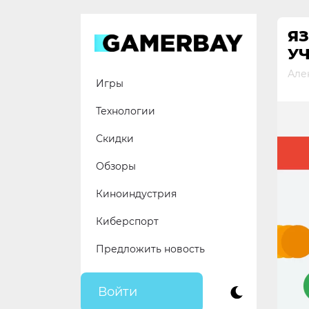
Skip
to
ЯЗ
content
У
Але
Игры
Технологии
Скидки
Обзоры
Киноиндустрия
Киберспорт
Предложить новость
Войти