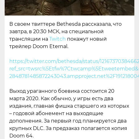
В своем твиттере Bethesda рассказала, что
завтра, в 20:30 МСК, на специальной
трансляции на
Twitch
покажут новый
трейлер Doom Eternal.
https://twitter.com/bethesda/status/1216737038466
ref_src=twsrc%5Etfw%7Ctwcamp%5Etweetembed&r
2848781485872243043.ampproject.net%2F19121800
Выход ураганного боевика состоится 20
марта 2020. Как обычно, у игры есть два
издания, главная фишка старшего из которых
– годовой абонемент на выходящие
дополнения. За первый год планируется два
крупных DLC. За предзаказ полагается копия
Doom 64.