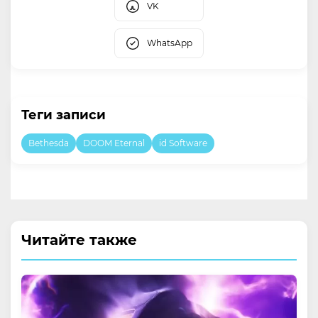
VK
WhatsApp
Теги записи
Bethesda
DOOM Eternal
id Software
Читайте также